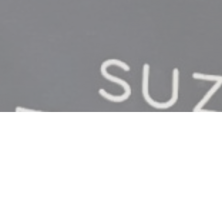
es
otre restaurant situé
 a la particularité