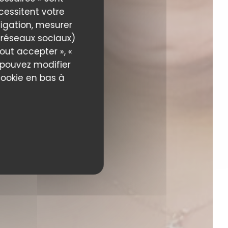
écessitent votre
igation, mesurer
s réseaux sociaux)
out accepter », «
s pouvez modifier
cookie en bas à