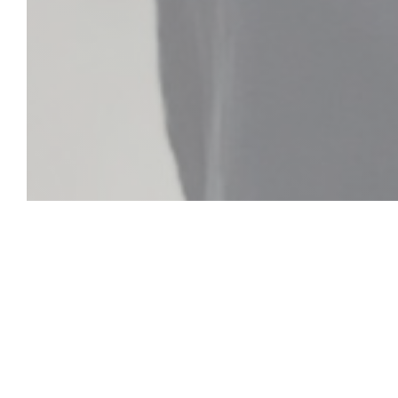
Le Reflet Nant
Le Reflet est un restaurant extraordinaire ! N
dans le centre-ville de Nantes, quartier Decré,