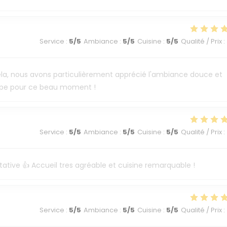
Service
:
5
/5
Ambiance
:
5
/5
Cuisine
:
5
/5
Qualité / Prix
:
e cela, nous avons particulièrement apprécié l'ambiance douce et
uipe pour ce beau moment !
Service
:
5
/5
Ambiance
:
5
/5
Cuisine
:
5
/5
Qualité / Prix
:
tative 👍 Accueil tres agréable et cuisine remarquable !
Service
:
5
/5
Ambiance
:
5
/5
Cuisine
:
5
/5
Qualité / Prix
: