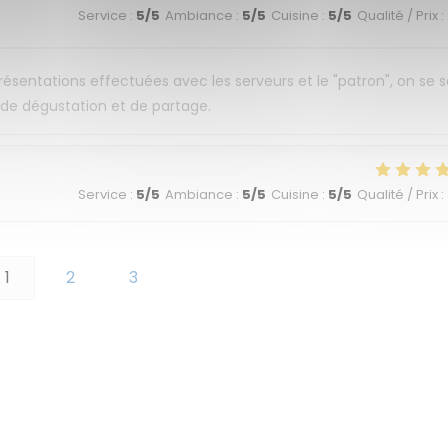
Service
:
5
/5
Ambiance
:
5
/5
Cuisine
:
5
/5
Qualité / Prix
:
 présentations effectuées avec les serveurs et le "patron", on se 
t de dégustation et de partage.
Service
:
5
/5
Ambiance
:
5
/5
Cuisine
:
5
/5
Qualité / Prix
:
1
2
3