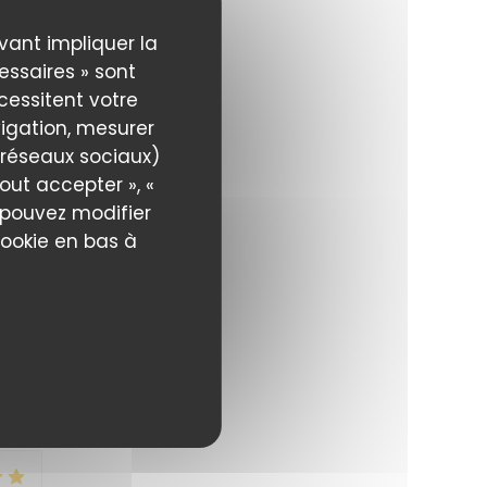
uvant impliquer la
essaires » sont
5
/5
écessitent votre
igation, mesurer
s réseaux sociaux)
out accepter », «
s
s pouvez modifier
cookie en bas à
5
/5
f