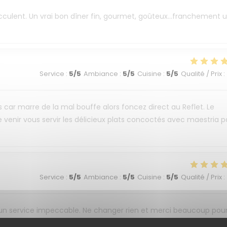
succulent. Un vrai bon dîner fin, gourmet, goûteux...franchement 
Service
:
5
/5
Ambiance
:
5
/5
Cuisine
:
5
/5
Qualité / Prix
:
s car marre de la mal bouffe alors foncez direct au Reflet. Le
 venir vous servir les délicieux plats concoctés avec maestria p
Service
:
5
/5
Ambiance
:
5
/5
Cuisine
:
5
/5
Qualité / Prix
:
 un service impeccable. Ne changer rien et merci beaucoup pou