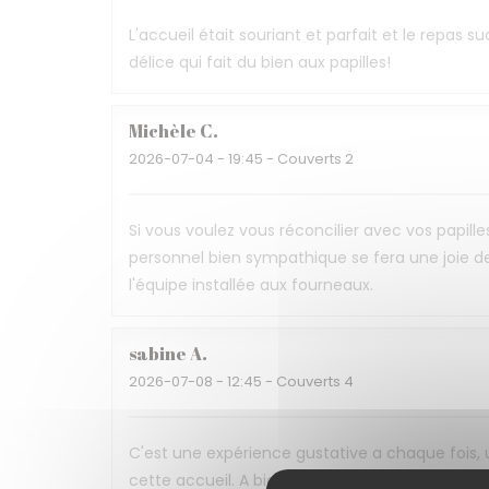
L'accueil était souriant et parfait et le repas 
délice qui fait du bien aux papilles!
Michèle
C
2026-07-04
- 19:45 - Couverts 2
Si vous voulez vous réconcilier avec vos papille
personnel bien sympathique se fera une joie de
l'équipe installée aux fourneaux.
sabine
A
2026-07-08
- 12:45 - Couverts 4
C'est une expérience gustative a chaque fois,
cette accueil. A bientôt