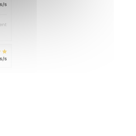
5
/5
sent
5
/5