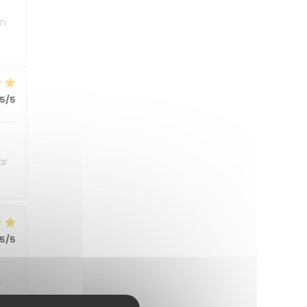
un
5
/5
ar
5
/5
r