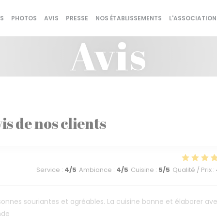
S
PHOTOS
AVIS
PRESSE
NOS ÉTABLISSEMENTS
L'ASSOCIATION
Avis
is de nos clients
Service
:
4
/5
Ambiance
:
4
/5
Cuisine
:
5
/5
Qualité / Prix
:
sonnes souriantes et agréables. La cuisine bonne et élaborer av
nde