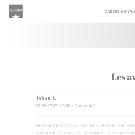
Personnalisation de vos choix en matière de cookies
CARTES & MENU
Les av
Johan
A
2026-07-17
- 19:30 - Couverts 2
Restaurant convivial, bon service avec des per
des produits locaux et de saison. Je recomma