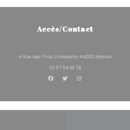
Accès/Contact
((ouvre
4 Rue des Trois Croissants 44000 Nantes
02 57 54 61 78
Facebook ((ouvre une nouvelle
Twitter ((ouvre une nouve
Instagram ((ouvre u