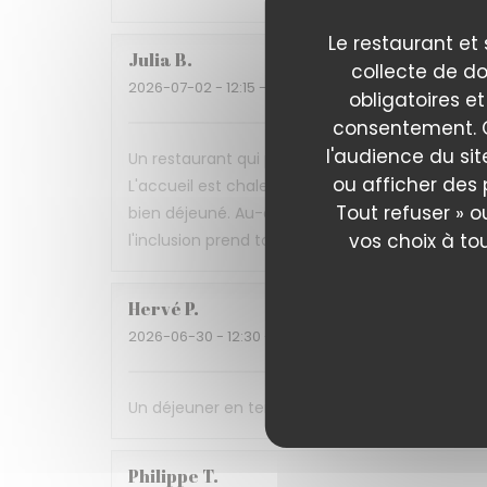
Le restaurant et 
Julia
B
collecte de do
2026-07-02
- 12:15 - Couverts 4
obligatoires et
consentement. C
l'audience du sit
Un restaurant qui prouve qu'on peut allier gast
ou afficher des 
L'accueil est chaleureux, le service attention
Tout refuser » o
bien déjeuné. Au-delà de la qualité de la cuisin
vos choix à to
l'inclusion prend tout son sens. Une très belle
Hervé
P
2026-06-30
- 12:30 - Couverts 3
Un déjeuner en terrasse ombragée, une cuisine d
Philippe
T