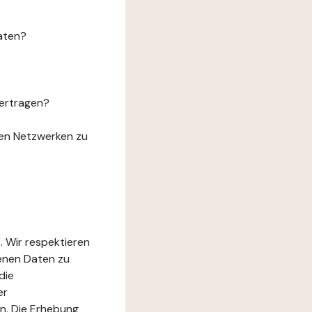
aten?
ertragen?
len Netzwerken zu
. Wir respektieren
genen Daten zu
die
er
n. Die Erhebung