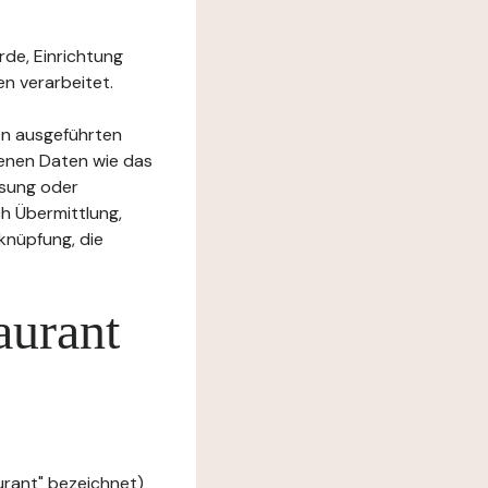
rde, Einrichtung
n verarbeitet.
en ausgeführten
enen Daten wie das
ssung oder
h Übermittlung,
knüpfung, die
aurant
urant" bezeichnet)