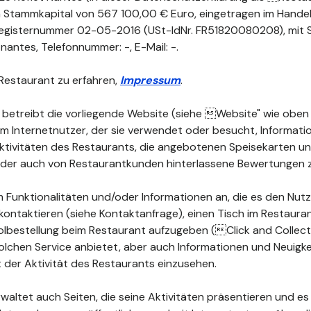
nem Stammkapital von 567 100,00 € Euro, eingetragen im Handel
egisternummer 02-05-2016 (USt-IdNr. FR51820080208), mit Si
ntes, Telefonnummer: -, E-Mail: -.
Restaurant zu erfahren,
Impressum
.
 betreibt die vorliegende Website (siehe Website" wie oben d
dem Internetnutzer, der sie verwendet oder besucht, Informat
 Aktivitäten des Restaurants, die angebotenen Speisekarten 
 oder auch von Restaurantkunden hinterlassene Bewertungen 
 Funktionalitäten und/oder Informationen an, die es den Nutz
kontaktieren (siehe Kontaktanfrage), einen Tisch im Restauran
lbestellung beim Restaurant aufzugeben (Click and Collect")
olchen Service anbietet, aber auch Informationen und Neuigke
der Aktivität des Restaurants einzusehen.
waltet auch Seiten, die seine Aktivitäten präsentieren und es