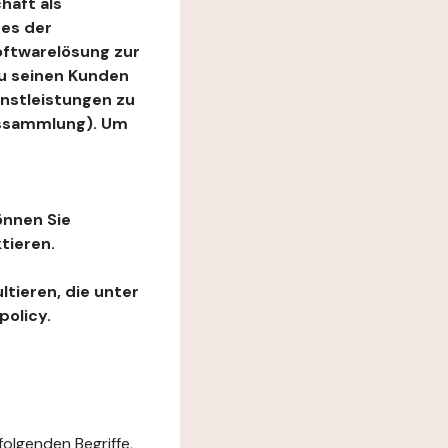
haft als
es der
Softwarelösung zur
zu seinen Kunden
enstleistungen zu
ngssammlung). Um
önnen Sie
tieren.
ltieren, die unter
policy.
folgenden Begriffe,