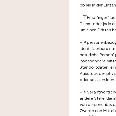
ob sie in der Einz
- Empfänger": beze
Dienst oder jede a
um einen Dritten ha
- personenbezogene
identifizierbare na
natürliche Person" g
insbesondere mitt
Standortdaten, ei
Ausdruck der physis
oder sozialen Ident
- Verantwortlicher
andere Stelle, die
von personenbezog
Zwecke und Mittel 