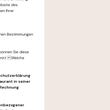
ebsite des
en Ihrer
chen Bestimmungen
können Sie diese
hnitt Welche
schutzerklärung
urant in seiner
e Rechnung
nenbezogener