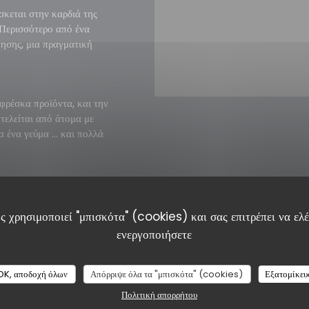
ίσκεται στην καρδιά της
 Περισσότερο από ένα
τησης, μια πραγματική
φρέσκα προϊόντα, και την
τελείται από άτομα με
 ένα γεύμα ... και πολλά
ο σας καλωσορίζει σύμφωνα
ι ενέργειες φραγμού, όπως
ς χρησιμοποιεί "μπισκότα" (cookies) και σας επιτρέπει να ελέγ
ενεργοποιήσετε
OK, αποδοχή όλων
Απόρριψε όλα τα "μπισκότα" (cookies)
Εξατομίκευ
Πολιτική απορρήτου