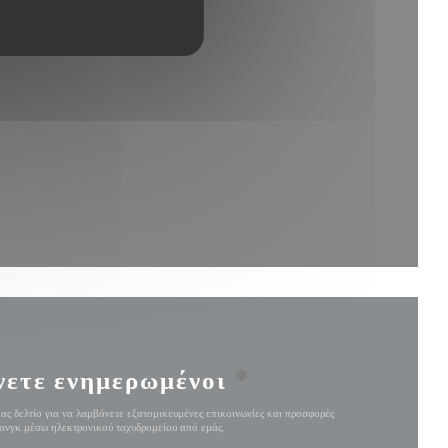
 σε νέο παράθυρο))
υρο))
ράθυρο))
σε νέο παράθυρο))
νετε ενημερωμένοι
*
ας δελτίο για να λαμβάνετε εξατομικευμένες επικοινωνίες και προσφορές
ινγκ μέσω ηλεκτρονικού ταχυδρομείου από εμάς.