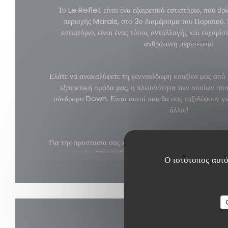
Το Le Reflet είναι ένα εξαιρετικό εστιατόριο, που βρ
περιοχής Marais, στο 3ο διαμέρισμα του Παρισιού.
εστιατόριο, είναι ένας τόπος ανταλλαγής και ευχαρίσ
ανθρώπινη περιπέτεια!
Ελάτε να ανακαλύψετε τη γενναιόδωρη κουζίνα μας από 
εξαιρετική ομάδα μας, η πλειονότητα των οποίων απο
σύνδρομο Down. Είναι αυτοί που θα σας ταξιδέψουν για
άλλα.!
Για την προστασία σας και για τις ομάδες, το εστιατόρι
με το πρωτόκολλο υγείας που ορίζεται για εστιατόρια κα
Ο ιστότοπος αυτό
ορίζεται από το νόμο.
ΔΕΊΤΕ ΤΗΝ ΙΣΤΟΣΕΛΊΔΑ