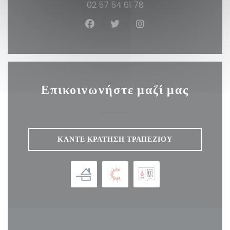
02 57 54 61 78
Facebook ((ανοίγει σε νέο παράθ
Twitter ((ανοίγει σε νέο πα
Instagram ((ανοίγει 
Επικοινωνήστε μαζί μας
ΚΆΝΤΕ ΚΡΆΤΗΣΗ ΤΡΑΠΕΖΙΟΎ