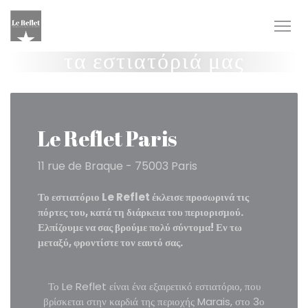
Πίνακας διαχείρισης "Μπισκότων" (Cookies)
τα εστιατόριά μας
Le Reflet Paris
11 rue de Braque - 75003 Paris
Το εστιατόριο Le Reflet έκλεισε προσωρινά τις
πόρτες του, κατά τη διάρκεια του περιορισμού.
Ελπίζουμε να σας βρούμε πολύ σύντομα! Εν τω
μεταξύ, φροντίστε τον εαυτό σας.
Το Le Reflet είναι ένα εξαιρετικό εστιατόριο, που
βρίσκεται στην καρδιά της περιοχής Marais, στο 3ο