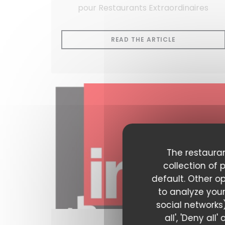
pour Restaurants Extraordinaires
((OPENS IN 
READ THE ARTICLE
The restauran
collection of 
default. Other o
to analyze your
social networks)
all', 'Deny al