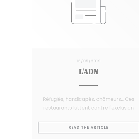
16/05/2019
L'ADN
Réfugiés, handicapés, chômeurs... Ces
restaurants luttent contre l'exclusion
((OPENS IN 
READ THE ARTICLE