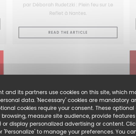
par Déborah Rudetzki : Plein feu sur Le
Reflet à Nantes.
A NEW WINDOW))
((OPENS IN A NEW WI
READ THE ARTICLE
t and its partners use cookies on this site, which m
personal data. 'Necessary' cookies are mandatory a
ptional cookies require your consent. These optional
 browsing, measure site audience, provide features (
 or display personalized advertising or content. Cli
l' or 'Personalize' to manage your preferences. You 