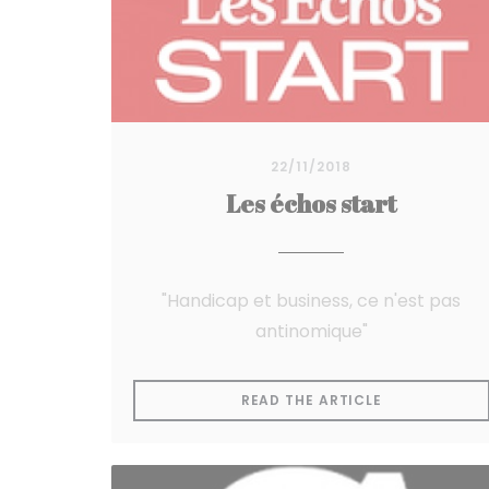
22/11/2018
Les échos start
"Handicap et business, ce n'est pas
antinomique"
((OPENS IN 
READ THE ARTICLE