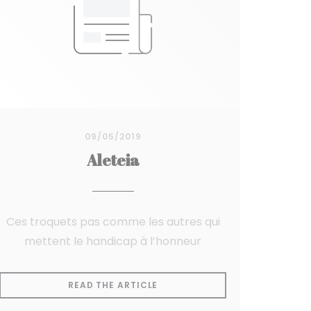
09/05/2019
Aleteia
Ces troquets pas comme les autres qui
mettent le handicap à l’honneur
NDOW))
((OPENS IN A NEW WINDOW))
READ THE ARTICLE