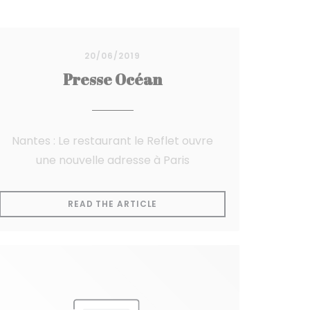
20/06/2019
Presse Océan
Nantes : Le restaurant le Reflet ouvre
une nouvelle adresse à Paris
NDOW))
((OPENS IN A NEW WINDOW))
READ THE ARTICLE