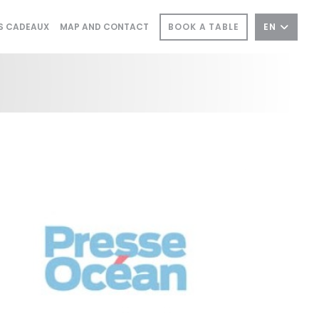
((OPENS IN A NEW WINDOW))
BOOK A TABLE
EN
S CADEAUX
MAP AND CONTACT
S IN A NEW WINDOW))