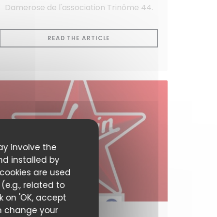
Damerose de l'association Trinôme 44.
((OPENS IN A NEW WINDOW))
READ THE ARTICLE
NDOW))
ay involve the
nd installed by
 cookies are used
e.g., related to
ck on 'OK, accept
can change your