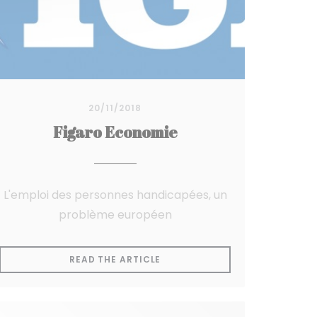
20/11/2018
Figaro Economie
L'emploi des personnes handicapées, un
problème européen
WINDOW))
((OPENS IN A NEW WINDOW))
READ THE ARTICLE