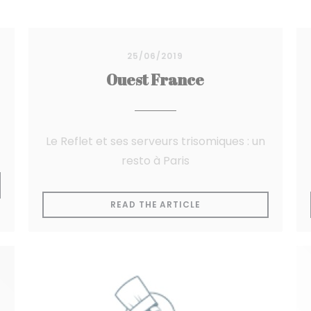
25/06/2019
Ouest France
Le Reflet et ses serveurs trisomiques : un
resto à Paris
A NEW WINDOW))
((OPENS IN A NEW WI
READ THE ARTICLE