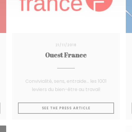
21/11/2018
Ouest France
Convivialité, sens, entraide... les 1001
leviers du bien-être au travail
A NEW WINDOW))
((OPENS IN A NEW 
SEE THE PRESS ARTICLE