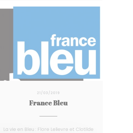
21/03/2019
France Bleu
La vie en Bleu : Flore Lelievre et Clotilde