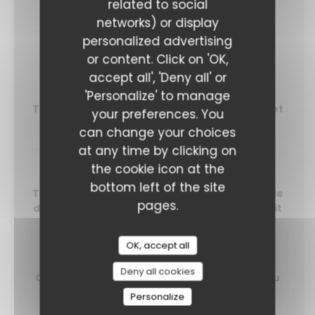
related to social
Betterave, shiso et riz vinaigré aux algues
networks) or display
personalized advertising
PLATS
or content. Click on 'OK,
accept all', 'Deny all' or
Échine de porc
'Personalize' to manage
Tomates cerises rôties, freekeh aux herbes et
your preferences. You
jus de viande
can change your choices
at any time by clicking on
the cookie icon at the
Poisson du jour
bottom left of the site
Tapenade noire, mini courgette grillée, salade
pages.
d’herbes et sauce vierge tomate citron confit
OK, accept all
Aubergine marinée
Deny all cookies
Œuf mollet, riz noir, pickles et mayonnaise au
wasabi
Personalize