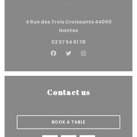
4 Rue des Trois Croissants 44000
((opens in a new wind
Nantes
02 57 54 61 78
Facebook ((opens in a new 
Twitter ((opens in a n
Instagram ((open
Contact us
BOOK A TABLE