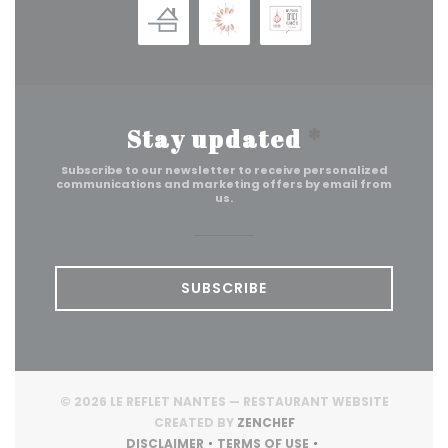
Stay updated
*
Subscribe to our newsletter to receive personalized
communications and marketing offers by email from
us.
SUBSCRIBE
© 2026 LE REFLET NANTES — RESTAURANT WEBSITE
((OPENS IN A NEW WI
CREATED BY
ZENCHEF
DISCLAIMER
TERMS OF USE