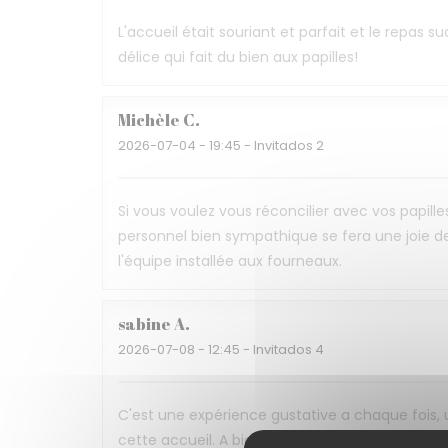
L'accueil était souriant et parfait et le repas 
délice qui fait du bien aux papilles!
Michèle
C
2026-07-04
- 19:45 - Invitados 2
Si vous voulez vous réconcilier avec vos papille
personnel bien sympathique se fera une joie de
l'équipe installée aux fourneaux.
sabine
A
2026-07-08
- 12:45 - Invitados 4
C'est une expérience gustative a chaque fois,
cette accueil. A bientôt