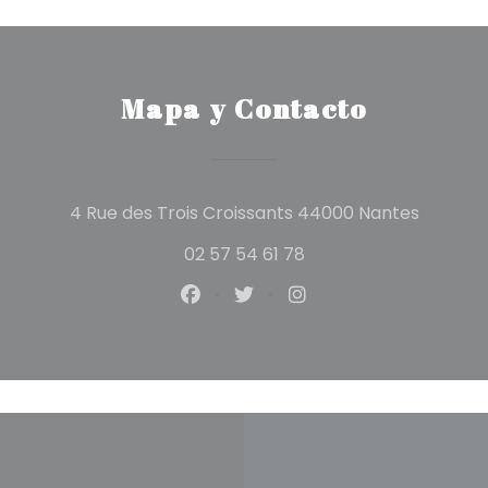
Mapa y Contacto
((abre 
4 Rue des Trois Croissants 44000 Nantes
02 57 54 61 78
Facebook ((abre en una nuev
Twitter ((abre en una n
Instagram ((abre e