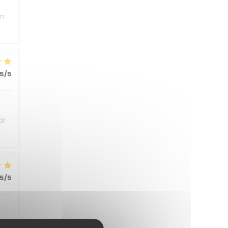
un
5
/5
ar
5
/5
r