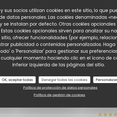
 y sus socios utilizan cookies en este sitio, lo que pu
 de datos personales. Las cookies denominadas «ne
Servicio
:
5
/5
Ambiente
:
5
/5
Menú
:
5
/5
Calidad / Precio
:
 y se instalan por defecto. Otras cookies opcionales
 Estas cookies opcionales sirven para analizar su n
 sitio, ofrecer funcionalidades (por ejemplo, relac
ronomie, convivialité et inclusion avec beaucoup de réussite !
trar publicidad o contenidos personalizados. Haga 
né et réalisé avec beaucoup de professionnalisme. Nous avons trè
todo' o 'Personalizar' para gestionar sus preferenc
e, c'est aussi un établissement porteur de belles valeurs, où
 cualquier momento haciendo clic en el icono de co
 adresse que je recommande sans hésiter !
inferior izquierda de las páginas del sitio.
OK, aceptar todas
Denegar todas las cookies
Personaliza
Servicio
:
5
/5
Ambiente
:
5
/5
Menú
:
5
/5
Calidad / Precio
:
Política de protección de datos personales
Política de gestión de cookies
e qualité servie par une belle équipe et un patron très attenti