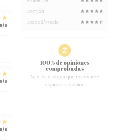
Ambiente
Comida
Calidad/Precio
5
/5
100% de opiniones
comprobadas
Solo los clientes que reservaron
5
/5
dejaron su opinión
5
/5