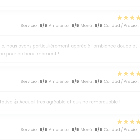
Servicio
:
5
/5
Ambiente
:
5
/5
Menú
:
5
/5
Calidad / Precio
:
e cela, nous avons particulièrement apprécié l'ambiance douce et
uipe pour ce beau moment !
Servicio
:
5
/5
Ambiente
:
5
/5
Menú
:
5
/5
Calidad / Precio
:
tative 👍 Accueil tres agréable et cuisine remarquable !
Servicio
:
5
/5
Ambiente
:
5
/5
Menú
:
5
/5
Calidad / Precio
: