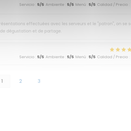
Servicio
:
5
/5
Ambiente
:
5
/5
Menú
:
5
/5
Calidad / Precio
:
 présentations effectuées avec les serveurs et le "patron", on se 
t de dégustation et de partage.
Servicio
:
5
/5
Ambiente
:
5
/5
Menú
:
5
/5
Calidad / Precio
:
1
2
3