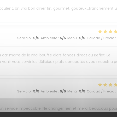
succulent. Un vrai bon dîner fin, gourmet, goûteux...franchement 
Servicio
:
5
/5
Ambiente
:
5
/5
Menú
:
5
/5
Calidad / Precio
:
s car marre de la mal bouffe alors foncez direct au Reflet. Le
 venir vous servir les délicieux plats concoctés avec maestria p
Servicio
:
5
/5
Ambiente
:
5
/5
Menú
:
5
/5
Calidad / Precio
:
 un service impeccable. Ne changer rien et merci beaucoup pou