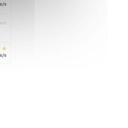
5
/5
sent
5
/5