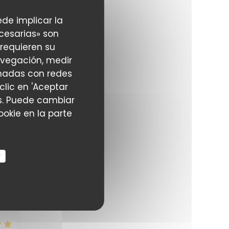
ede implicar la
cesarias» son
5
/5
 requieren su
avegación, medir
ionadas con redes
clic en 'Aceptar
s
ias. Puede cambiar
okie en la parte
r
5
/5
f