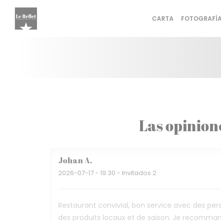
Personalización de sus opciones de cookies
CARTA
FOTOGRAFÍ
Las opinion
Johan
A
2026-07-17
- 19:30 - Invitados 2
Restaurant convivial, bon service avec des per
des produits locaux et de saison. Je recomma