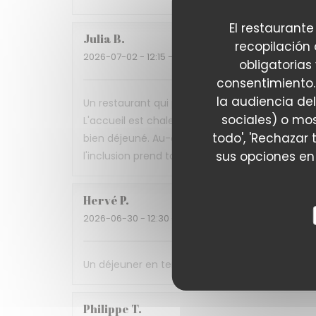
El restaurante
Julia
B
recopilación
2026-07-02
- 12:15 - Invitados 4
obligatorias
consentimiento.
la audiencia del
Un restaurant qui prouve qu'on peut allier gast
sociales) o mos
L'accueil est chaleureux, le service attention
todo', 'Rechazar 
bien déjeuné. Au-delà de la qualité de la cuisin
sus opciones en
l'inclusion prend tout son sens. Une très belle
Hervé
P
2026-06-30
- 12:30 - Invitados 3
Un déjeuner en terrasse ombragée, une cuisine d
Philippe
T