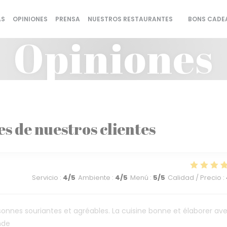
AS
OPINIONES
PRENSA
NUESTROS RESTAURANTES
BONS CADE
((ABRE EN UN
Opiniones
es de nuestros clientes
Servicio
:
4
/5
Ambiente
:
4
/5
Menú
:
5
/5
Calidad / Precio
:
sonnes souriantes et agréables. La cuisine bonne et élaborer av
nde