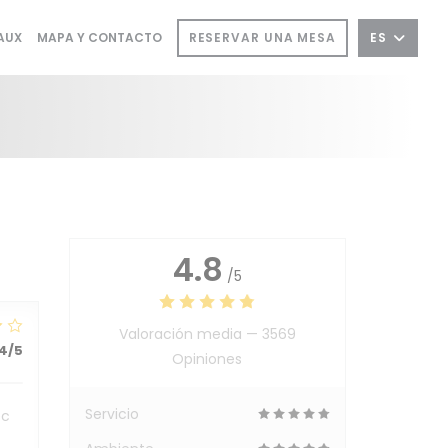
((ABRE EN UNA NUEVA VENTANA))
RESERVAR UNA MESA
ES
AUX
MAPA Y CONTACTO
A NUEVA VENTANA))
4.8
/5
Valoración media —
3569
4
/5
Opiniones
Servicio
ec