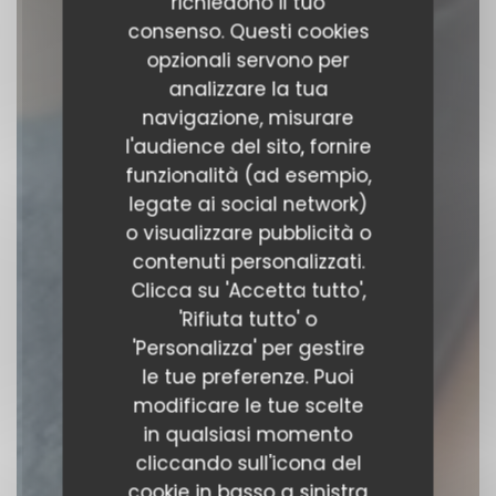
richiedono il tuo
consenso. Questi cookies
opzionali servono per
analizzare la tua
navigazione, misurare
l'audience del sito, fornire
Le Reflet Nantes
funzionalità (ad esempio,
legate ai social network)
RISTORANTE
|
NANTES
o visualizzare pubblicità o
contenuti personalizzati.
PRENOTA
Clicca su 'Accetta tutto',
'Rifiuta tutto' o
'Personalizza' per gestire
le tue preferenze. Puoi
modificare le tue scelte
in qualsiasi momento
cliccando sull'icona del
cookie in basso a sinistra