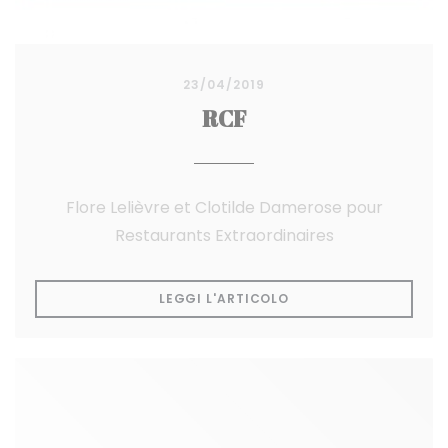
23/04/2019
RCF
Flore Lelièvre et Clotilde Damerose pour
Restaurants Extraordinaires
((APRE UNA NUOVA FI
LEGGI L'ARTICOLO