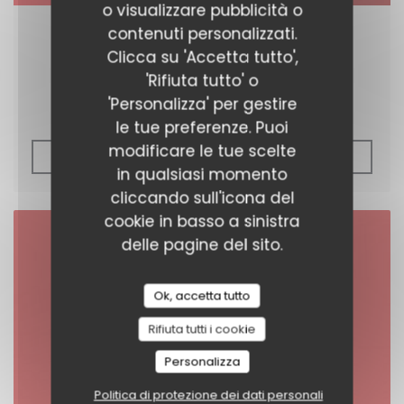
o visualizzare pubblicità o
contenuti personalizzati.
22/11/2018
Clicca su 'Accetta tutto',
Virgin Radio
'Rifiuta tutto' o
'Personalizza' per gestire
le tue preferenze. Puoi
modificare le tue scelte
((APRE UNA NUOVA FIN
VEDI L'ARTICOLO
in qualsiasi momento
cliccando sull'icona del
cookie in basso a sinistra
delle pagine del sito.
Ok, accetta tutto
Rifiuta tutti i cookie
Personalizza
Politica di protezione dei dati personali