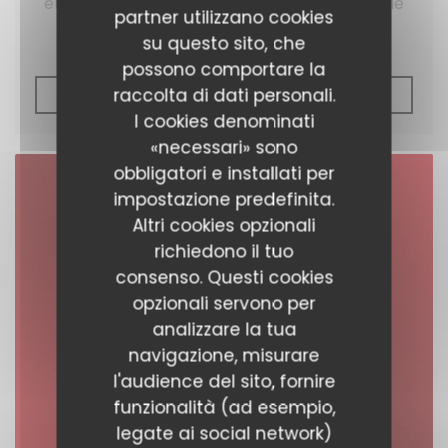
emploie des personnes porteuses de trisomie
partner utilizzano cookies
21.
su questo sito, che
possono comportare la
raccolta di dati personali.
((APRE UNA NUOVA FI
LEGGI L'ARTICOLO
I cookies denominati
«necessari» sono
obbligatori e installati per
impostazione predefinita.
Altri cookies opzionali
richiedono il tuo
consenso. Questi cookies
opzionali servono per
analizzare la tua
navigazione, misurare
l'audience del sito, fornire
funzionalità (ad esempio,
legate ai social network)