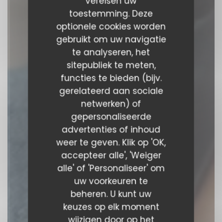
vereisen uw
toestemming. Deze
optionele cookies worden
gebruikt om uw navigatie
te analyseren, het
sitepubliek te meten,
functies te bieden (bijv.
Le Reflet Nantes
gerelateerd aan sociale
netwerken) of
RESTAURANT
gepersonaliseerde
|
NANTES
advertenties of inhoud
weer te geven. Klik op 'OK,
RESERVEER EEN TAFEL
accepteer alle', 'Weiger
alle' of 'Personaliseer' om
uw voorkeuren te
beheren. U kunt uw
keuzes op elk moment
wijzigen door op het