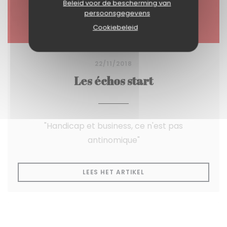
Beleid voor de bescherming van
persoonsgegevens
Cookiebeleid
22/11/2018
Les échos start
"Handicap et business, ce n'est pas
antinomique"
((OPENT IN EEN NIEUW
LEES HET ARTIKEL