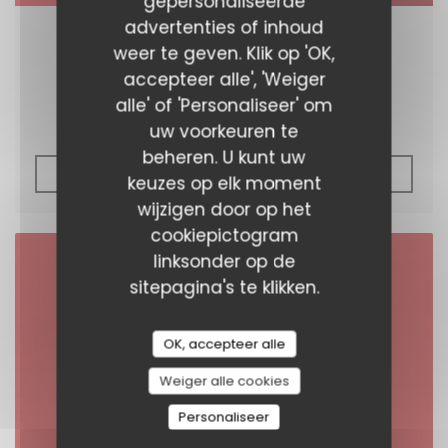
gepersonaliseerde
advertenties of inhoud
22/11/2018
weer te geven. Klik op 'OK,
Virgin Radio
accepteer alle', 'Weiger
alle' of 'Personaliseer' om
uw voorkeuren te
beheren. U kunt uw
((OPENT IN EEN NI
ZIE HET NIEUWSARTIKEL
keuzes op elk moment
wijzigen door op het
cookiepictogram
linksonder op de
sitepagina's te klikken.
OK, accepteer alle
Weiger alle cookies
Personaliseer