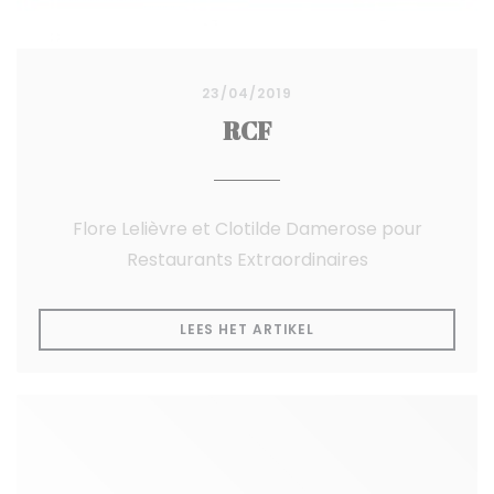
23/04/2019
RCF
Flore Lelièvre et Clotilde Damerose pour
Restaurants Extraordinaires
((OPENT IN EEN NIEUW
LEES HET ARTIKEL