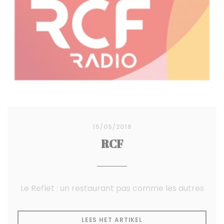
15/05/2018
RCF
Le Reflet : un restaurant pas comme les autres
((OPENT IN EEN NIEUW
LEES HET ARTIKEL