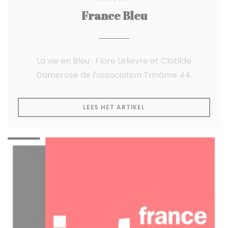
France Bleu
La vie en Bleu : Flore Lelievre et Clotilde
Damerose de l'association Trinôme 44.
((OPENT IN EEN NIEUW
LEES HET ARTIKEL