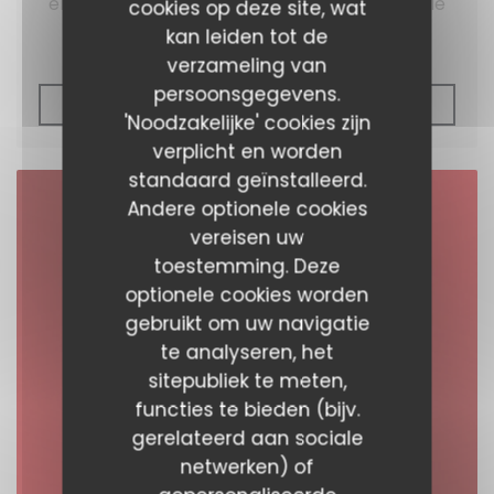
emploie des personnes porteuses de trisomie
cookies op deze site, wat
21.
kan leiden tot de
verzameling van
persoonsgegevens.
((OPENT IN EEN NIEUW
LEES HET ARTIKEL
'Noodzakelijke' cookies zijn
verplicht en worden
standaard geïnstalleerd.
Andere optionele cookies
vereisen uw
toestemming. Deze
optionele cookies worden
gebruikt om uw navigatie
te analyseren, het
sitepubliek te meten,
functies te bieden (bijv.
gerelateerd aan sociale
netwerken) of