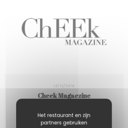
12/12/2018
Cheek Magaezine
Het restaurant en zijn
Dans son restaurant nantais, Flore Lelièvre
partners gebruiken