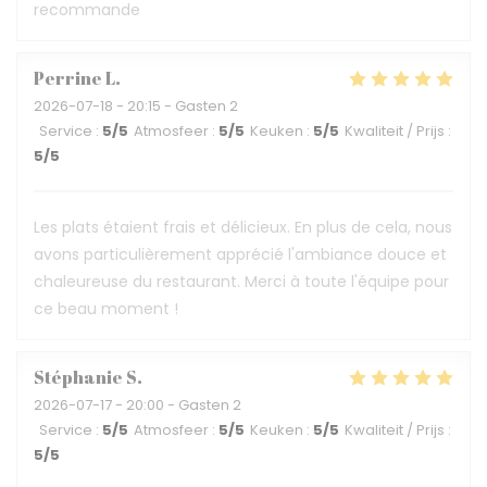
recommande
Perrine
L
2026-07-18
- 20:15 - Gasten 2
Service
:
5
/5
Atmosfeer
:
5
/5
Keuken
:
5
/5
Kwaliteit / Prijs
:
5
/5
Les plats étaient frais et délicieux. En plus de cela, nous
avons particulièrement apprécié l'ambiance douce et
chaleureuse du restaurant. Merci à toute l'équipe pour
ce beau moment !
Stéphanie
S
2026-07-17
- 20:00 - Gasten 2
Service
:
5
/5
Atmosfeer
:
5
/5
Keuken
:
5
/5
Kwaliteit / Prijs
:
5
/5