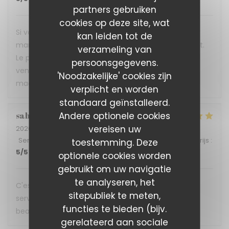
partners gebruiken
cookies op deze site, wat
Si vous voulez vous réconcilier avec vos papilles car
kan leiden tot de
marre de la mal bouffe alors foncez direct au Reflet.
verzameling van
Le personnel bien sympathique se fera une joie de
persoonsgegevens.
venir vous servir les délicieux plats concoctés avec
'Noodzakelijke' cookies zijn
maestria par l'équipe installée aux fourneaux.
verplicht en worden
standaard geïnstalleerd.
Andere optionele cookies
sabine
A
vereisen uw
2026-07-08
- 12:45 - Gasten 4
Service
:
5
/5
Atmosfeer
:
5
/5
Keuken
:
5
/5
Kwaliteit / Prijs
:
toestemming. Deze
5
/5
optionele cookies worden
gebruikt om uw navigatie
te analyseren, het
C'est une expérience gustative a chaque fois, un
sitepubliek te meten,
service impeccable. Ne changer rien et merci
functies te bieden (bijv.
beaucoup pour cette accueil. A bientôt
gerelateerd aan sociale