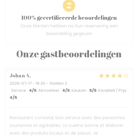
100% gecertificeerde beoordelingen
Onze klanten hebben na hun reservering een
beoordeling gegeven
Onze gastbeoordelingen
Johan
A
2026-07-17
- 19:30 - Gasten 2
Service
:
4
/5
Atmosfeer
:
4
/5
Keuken
:
5
/5
Kwaliteit / Prijs
:
4
/5
Restaurant convivial, bon service avec des personnes
souriantes et agréables. La cuisine bonne et élaborer
avec des produits locaux et de saison. Je