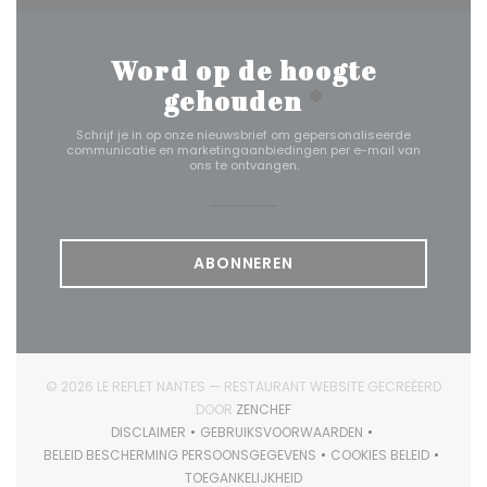
Word op de hoogte
gehouden
*
Schrijf je in op onze nieuwsbrief om gepersonaliseerde
communicatie en marketingaanbiedingen per e-mail van
ons te ontvangen.
ABONNEREN
© 2026 LE REFLET NANTES — RESTAURANT WEBSITE GECREËERD
((OPENT IN EEN NIEUW VENSTER)
DOOR
ZENCHEF
DISCLAIMER
GEBRUIKSVOORWAARDEN
((OPENT IN EEN NIEUW VENSTER))
((OPENT IN EEN NIEUW VENSTER)
BELEID BESCHERMING PERSOONSGEGEVENS
COOKIES BELEID
((OPENT IN EEN NIEUW VENSTER))
((OPENT IN EEN 
TOEGANKELIJKHEID