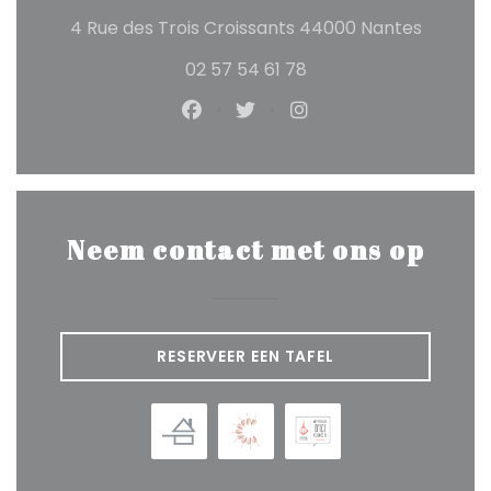
((opent
4 Rue des Trois Croissants 44000 Nantes
02 57 54 61 78
Facebook ((opent in een nieuw
Twitter ((opent in een ni
Instagram ((opent 
Neem contact met ons op
RESERVEER EEN TAFEL