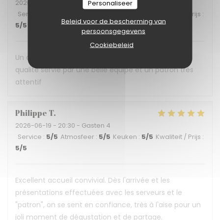
2026-06-30
- 12:30 - Gasten 3
Personaliseer
Service
:
5
/5
Atmosfeer
:
5
/5
Keuken
:
5
/5
Kwaliteit / Prijs
:
Beleid voor de bescherming van
5
/5
persoonsgegevens
Cookiebeleid
Un déjeuner en terrasse ombragée, une cuisine de
qualité servie par une belle équipe et un patron très
attentif
Philippe
T
2026-06-19
- 20:30 - Gasten 4
Service
:
5
/5
Atmosfeer
:
5
/5
Keuken
:
5
/5
Kwaliteit / Prijs
:
5
/5
Excellent accueil convivial. Dès l'arrivée et les
présentations effectuées avec les serveurs et le
"patron", on se sent en confiance, très à l'aise pour un
joli moment de dégustation et de partage.