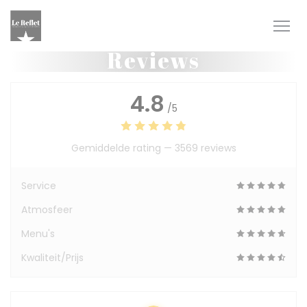
Cookies beheer paneel
Reviews
4.8
/5
Gemiddelde rating —
3569 reviews
Service
Atmosfeer
Menu's
Kwaliteit/Prijs