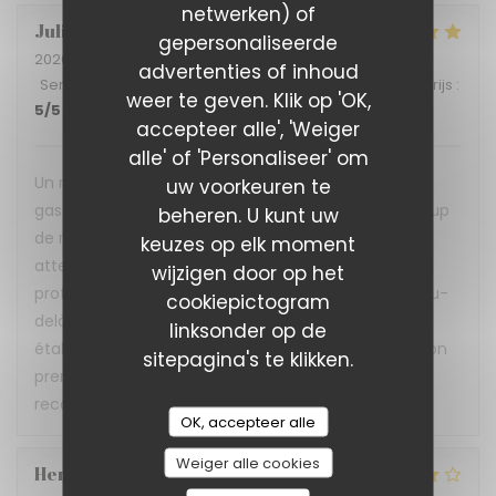
netwerken) of
Julia
B
gepersonaliseerde
2026-07-02
- 12:15 - Gasten 4
advertenties of inhoud
Service
:
5
/5
Atmosfeer
:
5
/5
Keuken
:
5
/5
Kwaliteit / Prijs
:
weer te geven. Klik op 'OK,
5
/5
accepteer alle', 'Weiger
alle' of 'Personaliseer' om
Un restaurant qui prouve qu'on peut allier
uw voorkeuren te
gastronomie, convivialité et inclusion avec beaucoup
beheren. U kunt uw
de réussite ! L'accueil est chaleureux, le service
keuzes op elk moment
attentionné et réalisé avec beaucoup de
wijzigen door op het
professionnalisme. Nous avons très bien déjeuné. Au-
cookiepictogram
delà de la qualité de la cuisine, c'est aussi un
linksonder op de
établissement porteur de belles valeurs, où l'inclusion
sitepagina's te klikken.
prend tout son sens. Une très belle adresse que je
recommande sans hésiter !
OK, accepteer alle
Weiger alle cookies
Hervé
P