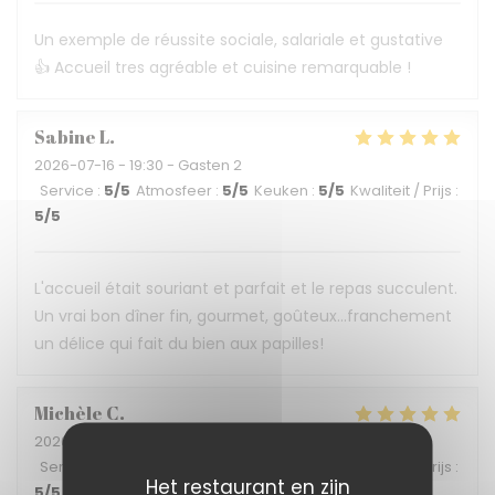
Un exemple de réussite sociale, salariale et gustative
👍 Accueil tres agréable et cuisine remarquable !
Sabine
L
2026-07-16
- 19:30 - Gasten 2
Service
:
5
/5
Atmosfeer
:
5
/5
Keuken
:
5
/5
Kwaliteit / Prijs
:
5
/5
L'accueil était souriant et parfait et le repas succulent.
Un vrai bon dîner fin, gourmet, goûteux...franchement
un délice qui fait du bien aux papilles!
Michèle
C
2026-07-04
- 19:45 - Gasten 2
Service
:
5
/5
Atmosfeer
:
5
/5
Keuken
:
5
/5
Kwaliteit / Prijs
:
Het restaurant en zijn
5
/5