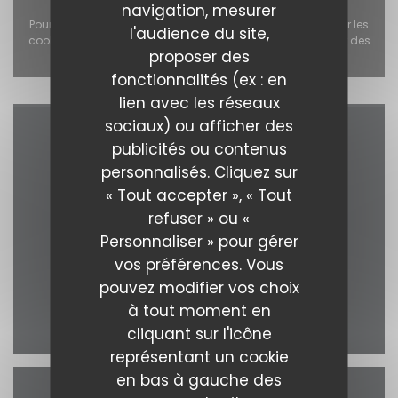
navigation, mesurer
Pour afficher la carte interactive Waze, vous devez accepter les
l'audience du site,
cookies Waze Map (Google). Ces cookies peuvent collecter des
proposer des
données de navigation et de localisation.
Autoriser
fonctionnalités (ex : en
lien avec les réseaux
sociaux) ou afficher des
Accès/Contact
publicités ou contenus
personnalisés. Cliquez sur
« Tout accepter », « Tout
refuser » ou «
((ouvre
4 Rue des Trois Croissants 44000 Nantes
Personnaliser » pour gérer
vos préférences. Vous
02 57 54 61 78
pouvez modifier vos choix
à tout moment en
Facebook ((ouvre une nouvelle
Twitter ((ouvre une nouve
Instagram ((ouvre u
cliquant sur l'icône
représentant un cookie
en bas à gauche des