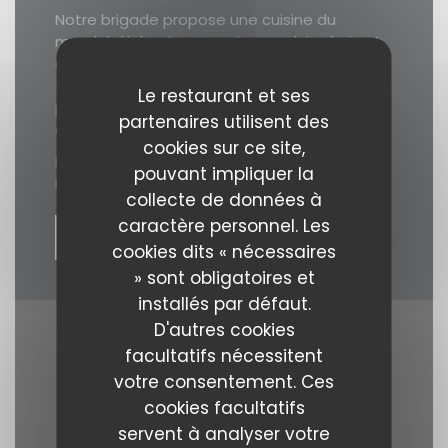
Notre brigade propose une cuisine du
marché élaborée avec des produits frais et
de saison, des produits reçus à l'état brut
(et un sourcing méticuleux en favorisant le
Le restaurant et ses
plus possible le circuit court).
No
tre carte
partenaires utilisent des
change toutes les 3 semaines !
cookies sur ce site,
Nos engagements sont valorisés par le Label
pouvant impliquer la
Ecotable.
collecte de données à
caractère personnel. Les
VOIR LE SITE
cookies dits « nécessaires
» sont obligatoires et
installés par défaut.
D'autres cookies
facultatifs nécessitent
votre consentement. Ces
cookies facultatifs
servent à analyser votre