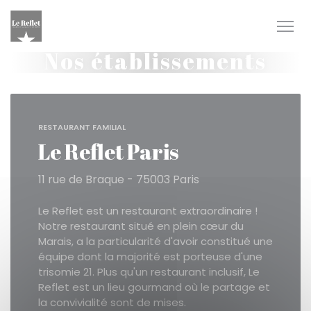
Personnalisation de vos choix en matière de cookies
Nos établissements
RESTAURANT FAMILIAL
Le Reflet Paris
11 rue de Braque - 75003 Paris
Le Reflet est un restaurant extraordinaire !
Notre restaurant situé en plein cœur du
Marais, a la particularité d'avoir constitué une
équipe dont la majorité est porteuse d'une
trisomie 21. Plus qu'un restaurant inclusif, Le
Reflet est un lieu gourmand où le partage et
la convivialité sont de mises.