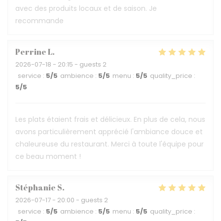
avec des produits locaux et de saison. Je
recommande
Perrine
L
2026-07-18
- 20:15 - guests 2
service
:
5
/5
ambience
:
5
/5
menu
:
5
/5
quality_price
:
5
/5
Les plats étaient frais et délicieux. En plus de cela, nous
avons particulièrement apprécié l'ambiance douce et
chaleureuse du restaurant. Merci à toute l'équipe pour
ce beau moment !
Stéphanie
S
2026-07-17
- 20:00 - guests 2
service
:
5
/5
ambience
:
5
/5
menu
:
5
/5
quality_price
: