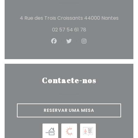
((abre 
4 Rue des Trois Croissants 44000 Nantes
02 57 54 61 78
Facebook ((abre numa nova j
Twitter ((abre numa nova
Instagram ((abre n
Contacte-nos
RESERVAR UMA MESA