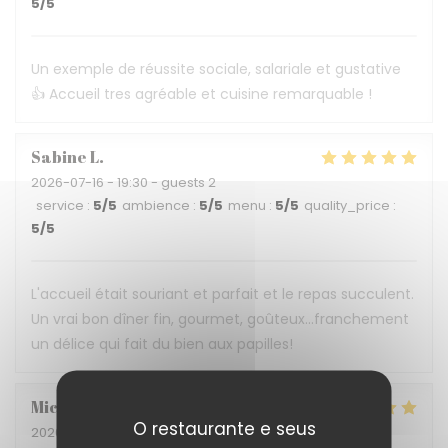
5
/5
Un exemple de réussite sociale, salariale et gustative
👍 Accueil tres agréable et cuisine remarquable !
Sabine
L
2026-07-16
- 19:30 - guests 2
service
:
5
/5
ambience
:
5
/5
menu
:
5
/5
quality_price
:
5
/5
L'accueil était souriant et parfait et le repas succulent.
Un vrai bon dîner fin, gourmet, goûteux...franchement
un délice qui fait du bien aux papilles!
Michèle
C
O restaurante e seus
2026-07-04
- 19:45 - guests 2