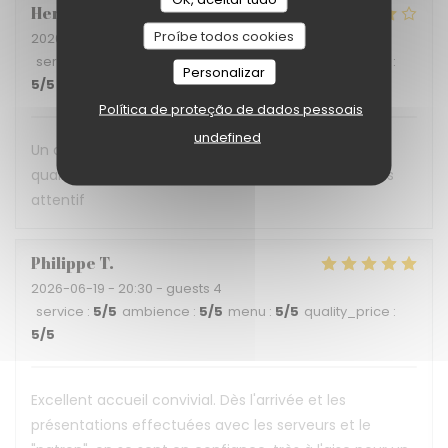
Hervé
P
Proíbe todos cookies
2026-06-30
- 12:30 - guests 3
service
:
5
/5
ambience
:
5
/5
menu
:
5
/5
quality_price
:
Personalizar
5
/5
Política de proteção de dados pessoais
undefined
Un déjeuner en terrasse ombragée, une cuisine de
qualité servie par une belle équipe et un patron très
attentif
Philippe
T
2026-06-19
- 20:30 - guests 4
service
:
5
/5
ambience
:
5
/5
menu
:
5
/5
quality_price
:
5
/5
Excellent accueil convivial. Dès l'arrivée et les
présentations effectuées avec les serveurs et le