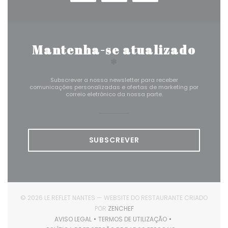
Mantenha-se atualizado
*
Subscrever a nossa newsletter para receber
comunicações personalizadas e ofertas de marketing por
correio eletrónico da nossa parte.
SUBSCREVER
© 2026 LE REFLET NANTES — WEBSITE DO RESTAURANTE CRIADO
((ABRE NUMA NOVA JANELA))
POR
ZENCHEF
AVISO LEGAL
TERMOS DE UTILIZAÇÃO
((ABRE NUMA NOVA JANELA))
((ABRE NUMA NOVA JANELA))