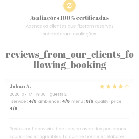
Avaliações 100% certificadas
Apenas os clientes que fizeram reservas
submeteram avaliações
reviews_from_our_clients_fo
llowing_booking
Johan
A
2026-07-17
- 19:30 - guests 2
service
:
4
/5
ambience
:
4
/5
menu
:
5
/5
quality_price
:
4
/5
Restaurant convivial, bon service avec des personnes
souriantes et agréables. La cuisine bonne et élaborer