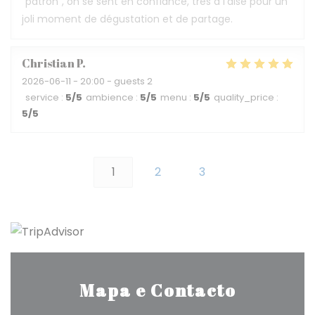
"patron", on se sent en confiance, très à l'aise pour un
joli moment de dégustation et de partage.
Christian
P
2026-06-11
- 20:00 - guests 2
service
:
5
/5
ambience
:
5
/5
menu
:
5
/5
quality_price
:
5
/5
1
2
3
Mapa e Contacto