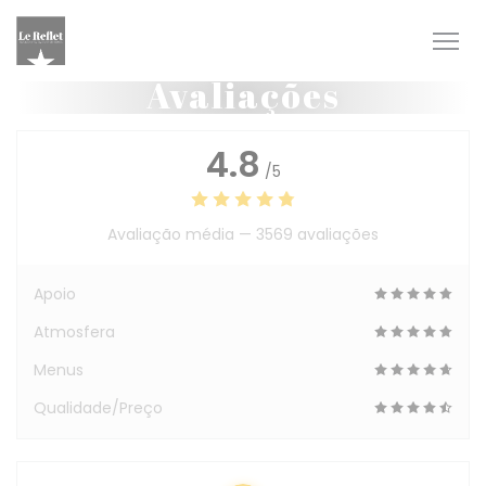
Painel de Gerenciamento de Cookies
Avaliações
4.8
/5
Avaliação média —
3569 avaliações
Apoio
Atmosfera
Menus
Qualidade/Preço