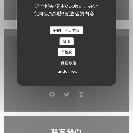
这个网站使用cookie， 并让
Waze Map 已禁用。
允许
您可以控制想要激活的内容。
好的，全部接受
禁用
地图和联系方式
个性化
保密政策
undefined
((在新
4 Rue des Trois Croissants 44000 Nantes
02 57 54 61 78
Facebook ((在新窗口中打开))
Twitter ((在新窗口中打开)
Instagram ((在新
联系我们