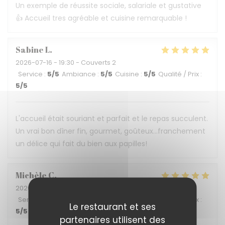
Un exemple de réussite sociale, salariale et gustative
👍 Accueil tres agréable et cuisine remarquable !
Sabine
L
2026-07-16
- 19:30 - Couverts 2
Service
:
5
/5
Ambiance
:
5
/5
Cuisine
:
5
/5
Qualité / Prix
:
5
/5
L'accueil était souriant et parfait et le repas succulent.
Un vrai bon dîner fin, gourmet, goûteux...franchement
un délice qui fait du bien aux papilles!
Michèle
C
2026-07-04
- 19:45 - Couverts 2
Service
:
5
/5
Ambiance
:
5
/5
Cuisine
:
5
/5
Qualité / Prix
:
Le restaurant et ses
5
/5
partenaires utilisent des