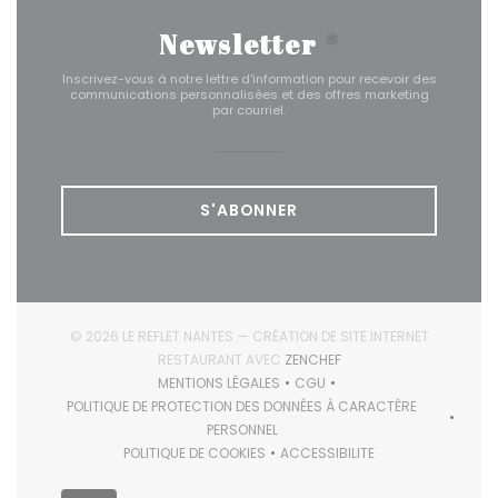
Newsletter
*
Inscrivez-vous à notre lettre d'information pour recevoir des
communications personnalisées et des offres marketing
par courriel.
S'ABONNER
© 2026 LE REFLET NANTES — CRÉATION DE SITE INTERNET
((OUVRE UNE NOUVELLE F
RESTAURANT AVEC
ZENCHEF
MENTIONS LÉGALES
CGU
((OUVRE UNE NOUVELLE FENÊTRE))
((OUVRE UNE NOUVELLE FENÊ
POLITIQUE DE PROTECTION DES DONNÉES À CARACTÈRE
((OUVRE UNE NOUVELLE FENÊTRE))
PERSONNEL
POLITIQUE DE COOKIES
ACCESSIBILITE
((OUVRE UNE NOUVELLE FENÊTRE))
((OUVRE UNE NOUVELLE FEN