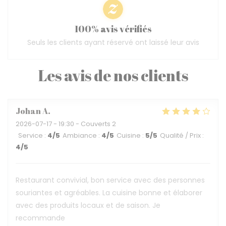
100% avis vérifiés
Seuls les clients ayant réservé ont laissé leur avis
Les avis de nos clients
Johan
A
2026-07-17
- 19:30 - Couverts 2
Service
:
4
/5
Ambiance
:
4
/5
Cuisine
:
5
/5
Qualité / Prix
:
4
/5
Restaurant convivial, bon service avec des personnes
souriantes et agréables. La cuisine bonne et élaborer
avec des produits locaux et de saison. Je
recommande