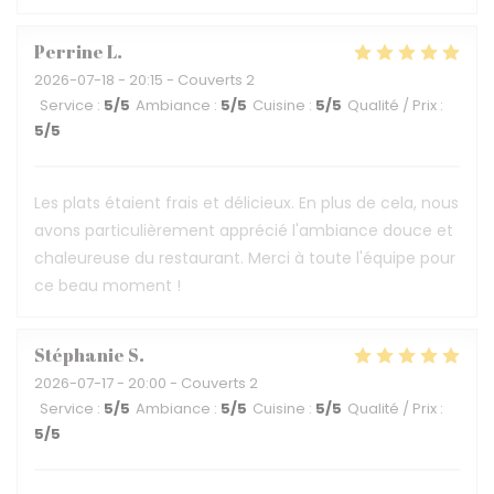
Perrine
L
2026-07-18
- 20:15 - Couverts 2
Service
:
5
/5
Ambiance
:
5
/5
Cuisine
:
5
/5
Qualité / Prix
:
5
/5
Les plats étaient frais et délicieux. En plus de cela, nous
avons particulièrement apprécié l'ambiance douce et
chaleureuse du restaurant. Merci à toute l'équipe pour
ce beau moment !
Stéphanie
S
2026-07-17
- 20:00 - Couverts 2
Service
:
5
/5
Ambiance
:
5
/5
Cuisine
:
5
/5
Qualité / Prix
:
5
/5