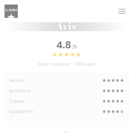
Personnalisation de vos choix en matière de cookies
Avis
4.8
/5
Note moyenne —
3569 avis
Service
Ambiance
Cuisine
Qualité/Prix