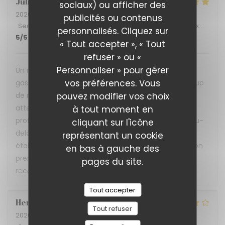
Julia
B
sociaux) ou afficher des
2026-07-02
- 12:15 - Couverts 4
publicités ou contenus
Service
:
5
/5
Ambiance
:
5
/5
Cuisine
:
5
/5
Qualité / Prix
:
personnalisés. Cliquez sur
5
/5
« Tout accepter », « Tout
refuser » ou «
Personnaliser » pour gérer
Un restaurant qui prouve qu'on peut allier
vos préférences. Vous
gastronomie, convivialité et inclusion avec beaucoup
pouvez modifier vos choix
de réussite ! L'accueil est chaleureux, le service
attentionné et réalisé avec beaucoup de
à tout moment en
professionnalisme. Nous avons très bien déjeuné. Au-
cliquant sur l'icône
delà de la qualité de la cuisine, c'est aussi un
représentant un cookie
établissement porteur de belles valeurs, où l'inclusion
en bas à gauche des
prend tout son sens. Une très belle adresse que je
pages du site.
recommande sans hésiter !
Tout accepter
Hervé
P
Tout refuser
2026-06-30
- 12:30 - Couverts 3