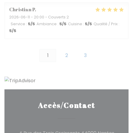
Christian
P
2026-06-11
- 20:00 - Couverts 2
Service
:
5
/5
Ambiance
:
5
/5
Cuisine
:
5
/5
Qualité / Prix
:
5
/5
1
2
3
Accès/Contact
((ouvre