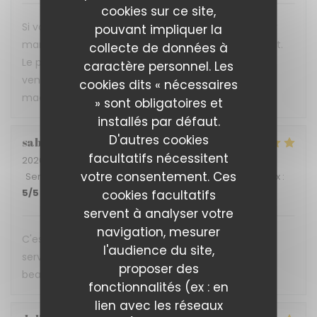
cookies sur ce site,
Si vous voulez vous réconcilier avec vos papilles car
pouvant impliquer la
marre de la mal bouffe alors foncez direct au Reflet.
collecte de données à
Le personnel bien sympathique se fera une joie de
caractère personnel. Les
venir vous servir les délicieux plats concoctés avec
cookies dits « nécessaires
maestria par l'équipe installée aux fourneaux.
» sont obligatoires et
installés par défaut.
D'autres cookies
sabine
A
facultatifs nécessitent
2026-07-08
- 12:45 - Couverts 4
votre consentement. Ces
Service
:
5
/5
Ambiance
:
5
/5
Cuisine
:
5
/5
Qualité / Prix
:
5
/5
cookies facultatifs
servent à analyser votre
navigation, mesurer
C'est une expérience gustative a chaque fois, un
l'audience du site,
service impeccable. Ne changer rien et merci
proposer des
beaucoup pour cette accueil. A bientôt
fonctionnalités (ex : en
lien avec les réseaux