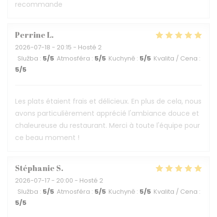
recommande
Perrine
L
2026-07-18
- 20:15 - Hosté 2
Služba
:
5
/5
Atmosféra
:
5
/5
Kuchyně
:
5
/5
Kvalita / Cena
:
5
/5
Les plats étaient frais et délicieux. En plus de cela, nous
avons particulièrement apprécié l'ambiance douce et
chaleureuse du restaurant. Merci à toute l'équipe pour
ce beau moment !
Stéphanie
S
2026-07-17
- 20:00 - Hosté 2
Služba
:
5
/5
Atmosféra
:
5
/5
Kuchyně
:
5
/5
Kvalita / Cena
:
5
/5