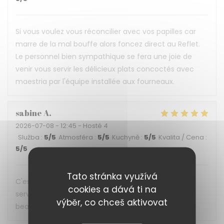
Si vous voulez vous réconcilier avec vos papilles car
marre de la mal bouffe alors foncez direct au Reflet.
Le personnel bien sympathique se fera une joie de
venir vous servir les délicieux plats concoctés avec
maestria par l'équipe installée aux fourneaux.
sabine
A
2026-07-08
- 12:45 - Hosté 4
Služba
:
5
/5
Atmosféra
:
5
/5
Kuchyně
:
5
/5
Kvalita / Cena
:
5
/5
Tato stránka využívá
C'est une expérience gustative a chaque fois, un
cookies a dává ti na
service impeccable. Ne changer rien et merci
výběr, co chceš aktivovat
beaucoup pour cette accueil. A bientôt