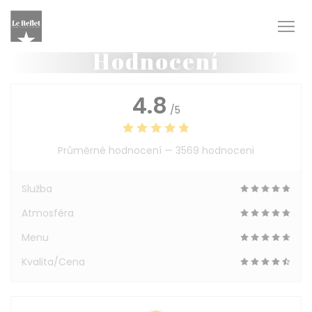
Panel pro správu cookies
Hodnocení
4.8
/5
Průměrné hodnocení —
3569 hodnoceni
Služba
Atmosféra
Menu
Kvalita/Cena