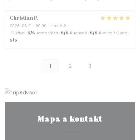
Christian
P
2026-06-11
- 20:00 - Hosté 2
Služba
:
5
/5
Atmosféra
:
5
/5
Kuchyně
:
5
/5
Kvalita / Cena
:
5
/5
1
2
3
Mapa a kontakt