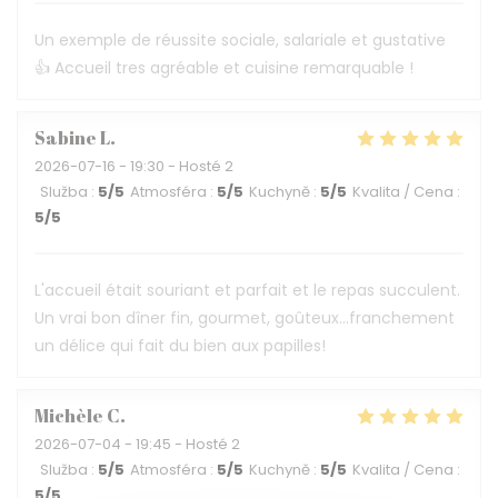
Un exemple de réussite sociale, salariale et gustative
👍 Accueil tres agréable et cuisine remarquable !
Sabine
L
2026-07-16
- 19:30 - Hosté 2
Služba
:
5
/5
Atmosféra
:
5
/5
Kuchyně
:
5
/5
Kvalita / Cena
:
5
/5
L'accueil était souriant et parfait et le repas succulent.
Un vrai bon dîner fin, gourmet, goûteux...franchement
un délice qui fait du bien aux papilles!
Michèle
C
2026-07-04
- 19:45 - Hosté 2
Služba
:
5
/5
Atmosféra
:
5
/5
Kuchyně
:
5
/5
Kvalita / Cena
:
5
/5