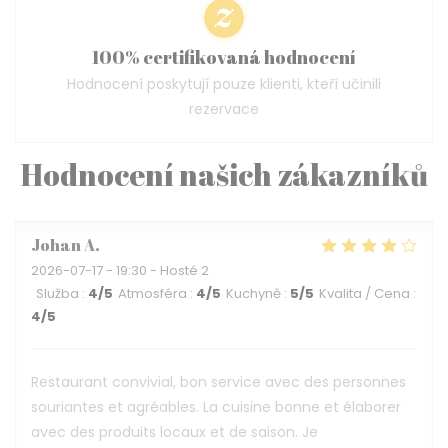
100% certifikovaná hodnocení
Hodnocení poskytují pouze klienti, kteří učinili
rezervace
Hodnocení našich zákazníků
Johan
A
2026-07-17
- 19:30 - Hosté 2
Služba
:
4
/5
Atmosféra
:
4
/5
Kuchyně
:
5
/5
Kvalita / Cena
:
4
/5
Restaurant convivial, bon service avec des personnes
souriantes et agréables. La cuisine bonne et élaborer
avec des produits locaux et de saison. Je