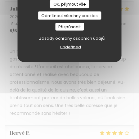
OK, přijmout vše
Julia
B
Odmítnout všechny cookies
2026-07-02
- 12:15 - Hosté 4
Služba
:
5
/5
Atmosféra
:
5
/5
Kuchyně
:
5
/5
Kvalita / Cena
:
Přizpůsobit
5
/5
Zásady ochrany osobních údajů
undefined
Un restaurant qui prouve qu'on peut allier
gastronomie, convivialité et inclusion avec beaucoup
de réussite ! L'accueil est chaleureux, le service
attentionné et réalisé avec beaucoup de
professionnalisme. Nous avons très bien déjeuné. Au-
delà de la qualité de la cuisine, c'est aussi un
établissement porteur de belles valeurs, où l'inclusion
prend tout son sens. Une très belle adresse que je
recommande sans hésiter !
Hervé
P