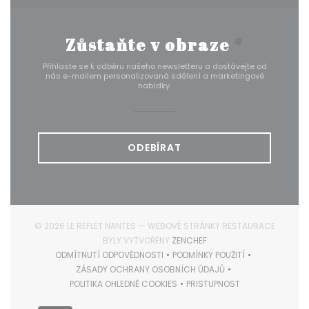
Zůstaňte v obraze
*
Přihlaste se k odběru našeho newsletteru a dostávejte od
nás e-mailem personalizovaná sdělení a marketingové
nabídky.
ODEBÍRAT
© 2026 LE REFLET NANTES — WEBOVÉ STRÁNKY RESTAURACE
((OTEVŘE SE V NOVÉM OKN
BYLY VYTVOŘENY
ZENCHEF
ODMÍTNUTÍ ODPOVĚDNOSTI
PODMÍNKY POUŽITÍ
((OTEVŘE SE V NOVÉM OKNĚ))
((OTEVŘE SE V NOVÉM O
ZÁSADY OCHRANY OSOBNÍCH ÚDAJŮ
((OTEVŘE SE V NOVÉM OKNĚ))
POLITIKA OHLEDNĚ COOKIES
PRISTUPNOST
((OTEVŘE SE V NOVÉM OKNĚ))
((OTEVŘE SE V NOVÉM O