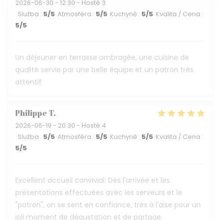
2026-06-30
- 12:30 - Hosté 3
Služba
:
5
/5
Atmosféra
:
5
/5
Kuchyně
:
5
/5
Kvalita / Cena
:
5
/5
Un déjeuner en terrasse ombragée, une cuisine de
qualité servie par une belle équipe et un patron très
attentif
Philippe
T
2026-06-19
- 20:30 - Hosté 4
Služba
:
5
/5
Atmosféra
:
5
/5
Kuchyně
:
5
/5
Kvalita / Cena
:
5
/5
Excellent accueil convivial. Dès l'arrivée et les
présentations effectuées avec les serveurs et le
"patron", on se sent en confiance, très à l'aise pour un
joli moment de dégustation et de partage.