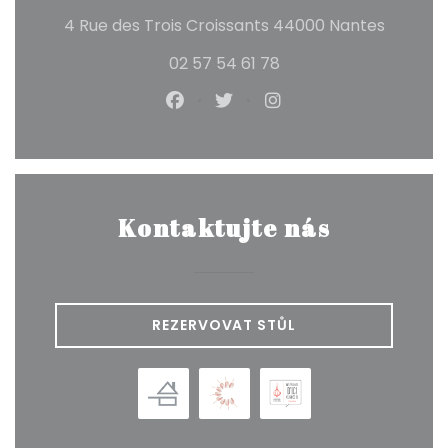
((otevř
4 Rue des Trois Croissants 44000 Nantes
02 57 54 61 78
Facebook ((otevře se v novém
Twitter ((otevře se v no
Instagram ((otevře
Kontaktujte nás
REZERVOVAT STŮL