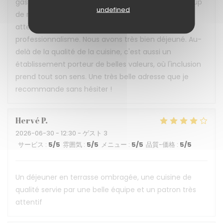
gastronomie, convivialité et inclusion avec beaucoup
undefined
de réussite ! L'accueil est chaleureux, le service
attentionné et réalisé avec beaucoup de
professionnalisme. Nous avons très bien déjeuné. Au-
delà de la qualité de la cuisine, c'est aussi un
établissement porteur de belles valeurs, où l'inclusion
prend tout son sens. Une très belle adresse que je
recommande sans hésiter !
Hervé
P
2026-06-30
- 12:30 - ゲスト 3
サービス
:
5
/5
雰囲気
:
5
/5
メニュー
:
5
/5
品質-価格
:
5
/5
Un déjeuner en terrasse ombragée, une cuisine de
qualité servie par une belle équipe et un patron très
attentif