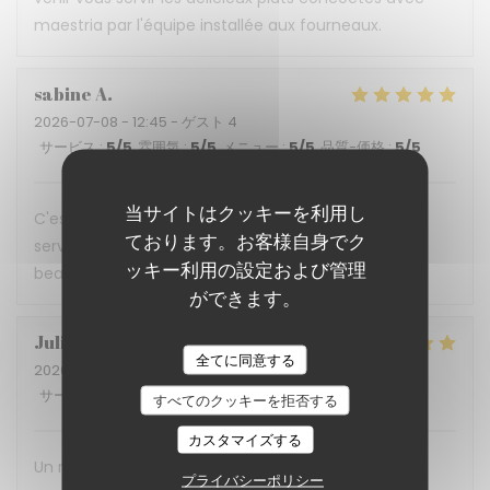
maestria par l'équipe installée aux fourneaux.
sabine
A
2026-07-08
- 12:45 - ゲスト 4
サービス
:
5
/5
雰囲気
:
5
/5
メニュー
:
5
/5
品質-価格
:
5
/5
当サイトはクッキーを利用し
C'est une expérience gustative a chaque fois, un
ております。お客様自身でク
service impeccable. Ne changer rien et merci
ッキー利用の設定および管理
beaucoup pour cette accueil. A bientôt
ができます。
Julia
B
全てに同意する
2026-07-02
- 12:15 - ゲスト 4
サービス
:
5
/5
雰囲気
:
5
/5
メニュー
:
5
/5
品質-価格
:
5
/5
すべてのクッキーを拒否する
カスタマイズする
Un restaurant qui prouve qu'on peut allier
プライバシーポリシー