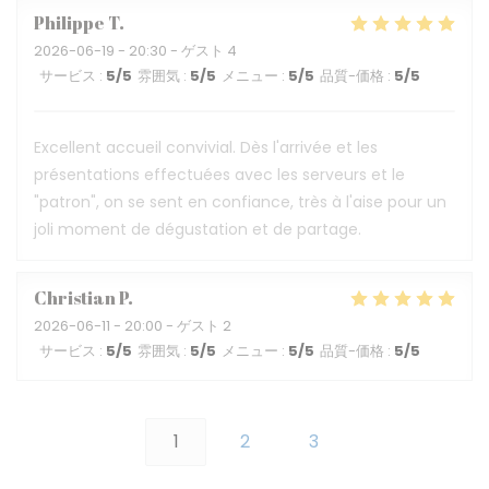
Philippe
T
2026-06-19
- 20:30 - ゲスト 4
サービス
:
5
/5
雰囲気
:
5
/5
メニュー
:
5
/5
品質-価格
:
5
/5
Excellent accueil convivial. Dès l'arrivée et les
présentations effectuées avec les serveurs et le
"patron", on se sent en confiance, très à l'aise pour un
joli moment de dégustation et de partage.
Christian
P
2026-06-11
- 20:00 - ゲスト 2
サービス
:
5
/5
雰囲気
:
5
/5
メニュー
:
5
/5
品質-価格
:
5
/5
1
2
3