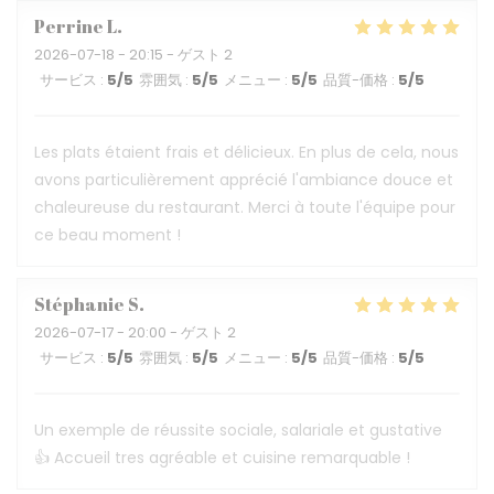
Perrine
L
2026-07-18
- 20:15 - ゲスト 2
サービス
:
5
/5
雰囲気
:
5
/5
メニュー
:
5
/5
品質-価格
:
5
/5
Les plats étaient frais et délicieux. En plus de cela, nous
avons particulièrement apprécié l'ambiance douce et
chaleureuse du restaurant. Merci à toute l'équipe pour
ce beau moment !
Stéphanie
S
2026-07-17
- 20:00 - ゲスト 2
サービス
:
5
/5
雰囲気
:
5
/5
メニュー
:
5
/5
品質-価格
:
5
/5
Un exemple de réussite sociale, salariale et gustative
👍 Accueil tres agréable et cuisine remarquable !