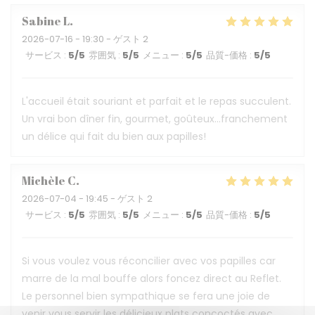
Sabine
L
2026-07-16
- 19:30 - ゲスト 2
サービス
:
5
/5
雰囲気
:
5
/5
メニュー
:
5
/5
品質-価格
:
5
/5
L'accueil était souriant et parfait et le repas succulent.
Un vrai bon dîner fin, gourmet, goûteux...franchement
un délice qui fait du bien aux papilles!
Michèle
C
2026-07-04
- 19:45 - ゲスト 2
サービス
:
5
/5
雰囲気
:
5
/5
メニュー
:
5
/5
品質-価格
:
5
/5
Si vous voulez vous réconcilier avec vos papilles car
marre de la mal bouffe alors foncez direct au Reflet.
Le personnel bien sympathique se fera une joie de
venir vous servir les délicieux plats concoctés avec