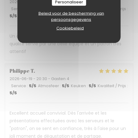
2026-06-30
- 12:30 - Gasten 3
Personaliseer
Service
:
5
/5
Atmosfeer
:
5
/5
Keuken
:
5
/5
Kwaliteit / Prijs
:
Beleid voor de bescherming van
5
/5
persoonsgegevens
Cookiebeleid
Un déjeuner en terrasse ombragée, une cuisine de
qualité servie par une belle équipe et un patron très
attentif
Philippe
T
2026-06-19
- 20:30 - Gasten 4
Service
:
5
/5
Atmosfeer
:
5
/5
Keuken
:
5
/5
Kwaliteit / Prijs
:
5
/5
Excellent accueil convivial. Dès l'arrivée et les
présentations effectuées avec les serveurs et le
"patron", on se sent en confiance, très à l'aise pour un
joli moment de dégustation et de partage.