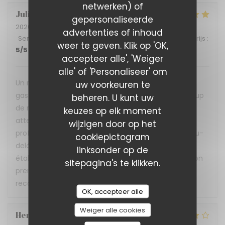
netwerken) of
Julia
B
gepersonaliseerde
2026-07-02
- 12:15 - Gasten 4
advertenties of inhoud
Service
:
5
/5
Atmosfeer
:
5
/5
Keuken
:
5
/5
Kwaliteit / Prijs
:
weer te geven. Klik op 'OK,
5
/5
accepteer alle', 'Weiger
alle' of 'Personaliseer' om
Un restaurant qui prouve qu'on peut allier
uw voorkeuren te
gastronomie, convivialité et inclusion avec beaucoup
beheren. U kunt uw
de réussite ! L'accueil est chaleureux, le service
keuzes op elk moment
attentionné et réalisé avec beaucoup de
wijzigen door op het
professionnalisme. Nous avons très bien déjeuné. Au-
cookiepictogram
delà de la qualité de la cuisine, c'est aussi un
linksonder op de
établissement porteur de belles valeurs, où l'inclusion
sitepagina's te klikken.
prend tout son sens. Une très belle adresse que je
recommande sans hésiter !
OK, accepteer alle
Weiger alle cookies
Hervé
P