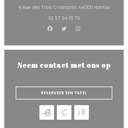
((opent
4 Rue des Trois Croissants 44000 Nantes
02 57 54 61 78
Facebook ((opent in een nieuw
Twitter ((opent in een ni
Instagram ((opent 
Neem contact met ons op
RESERVEER EEN TAFEL