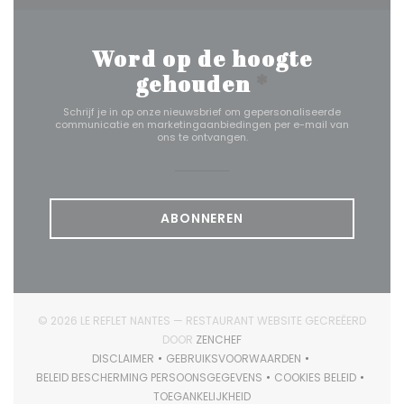
Word op de hoogte
gehouden
*
Schrijf je in op onze nieuwsbrief om gepersonaliseerde
communicatie en marketingaanbiedingen per e-mail van
ons te ontvangen.
ABONNEREN
© 2026 LE REFLET NANTES — RESTAURANT WEBSITE GECREËERD
((OPENT IN EEN NIEUW VENSTER)
DOOR
ZENCHEF
DISCLAIMER
GEBRUIKSVOORWAARDEN
((OPENT IN EEN NIEUW VENSTER))
((OPENT IN EEN NIEUW VENSTER)
BELEID BESCHERMING PERSOONSGEGEVENS
COOKIES BELEID
((OPENT IN EEN NIEUW VENSTER))
((OPENT IN EEN 
TOEGANKELIJKHEID