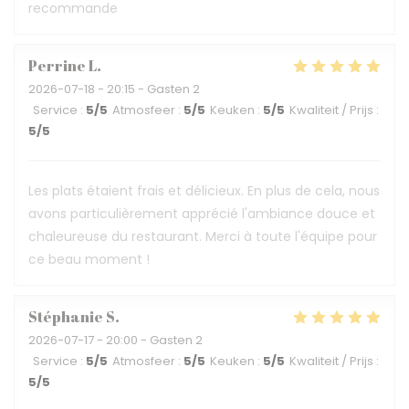
recommande
Perrine
L
2026-07-18
- 20:15 - Gasten 2
Service
:
5
/5
Atmosfeer
:
5
/5
Keuken
:
5
/5
Kwaliteit / Prijs
:
5
/5
Les plats étaient frais et délicieux. En plus de cela, nous
avons particulièrement apprécié l'ambiance douce et
chaleureuse du restaurant. Merci à toute l'équipe pour
ce beau moment !
Stéphanie
S
2026-07-17
- 20:00 - Gasten 2
Service
:
5
/5
Atmosfeer
:
5
/5
Keuken
:
5
/5
Kwaliteit / Prijs
:
5
/5