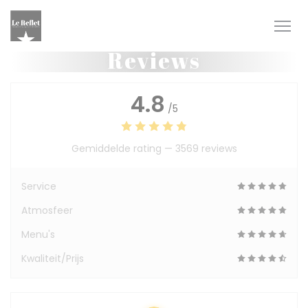
Cookies beheer paneel
Reviews
4.8
/5
Gemiddelde rating —
3569 reviews
Service
Atmosfeer
Menu's
Kwaliteit/Prijs