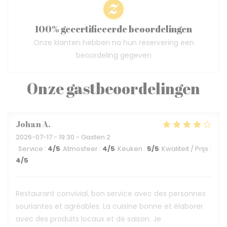
100% gecertificeerde beoordelingen
Onze klanten hebben na hun reservering een
beoordeling gegeven
Onze gastbeoordelingen
Johan
A
2026-07-17
- 19:30 - Gasten 2
Service
:
4
/5
Atmosfeer
:
4
/5
Keuken
:
5
/5
Kwaliteit / Prijs
:
4
/5
Restaurant convivial, bon service avec des personnes
souriantes et agréables. La cuisine bonne et élaborer
avec des produits locaux et de saison. Je