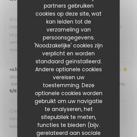
partners gebruiken
cookies op deze site, wat
Si vous voulez vous réconcilier avec vos papilles car
kan leiden tot de
marre de la mal bouffe alors foncez direct au Reflet.
verzameling van
Le personnel bien sympathique se fera une joie de
persoonsgegevens.
venir vous servir les délicieux plats concoctés avec
'Noodzakelijke' cookies zijn
maestria par l'équipe installée aux fourneaux.
verplicht en worden
standaard geïnstalleerd.
Andere optionele cookies
sabine
A
vereisen uw
2026-07-08
- 12:45 - Gasten 4
Service
:
5
/5
Atmosfeer
:
5
/5
Keuken
:
5
/5
Kwaliteit / Prijs
:
toestemming. Deze
5
/5
optionele cookies worden
gebruikt om uw navigatie
te analyseren, het
C'est une expérience gustative a chaque fois, un
sitepubliek te meten,
service impeccable. Ne changer rien et merci
functies te bieden (bijv.
beaucoup pour cette accueil. A bientôt
gerelateerd aan sociale