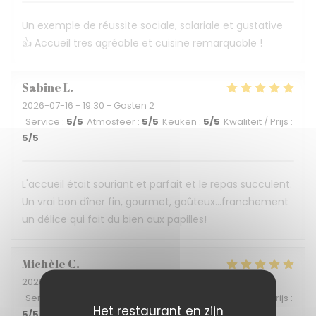
Un exemple de réussite sociale, salariale et gustative
👍 Accueil tres agréable et cuisine remarquable !
Sabine
L
2026-07-16
- 19:30 - Gasten 2
Service
:
5
/5
Atmosfeer
:
5
/5
Keuken
:
5
/5
Kwaliteit / Prijs
:
5
/5
L'accueil était souriant et parfait et le repas succulent.
Un vrai bon dîner fin, gourmet, goûteux...franchement
un délice qui fait du bien aux papilles!
Michèle
C
2026-07-04
- 19:45 - Gasten 2
Service
:
5
/5
Atmosfeer
:
5
/5
Keuken
:
5
/5
Kwaliteit / Prijs
:
Het restaurant en zijn
5
/5