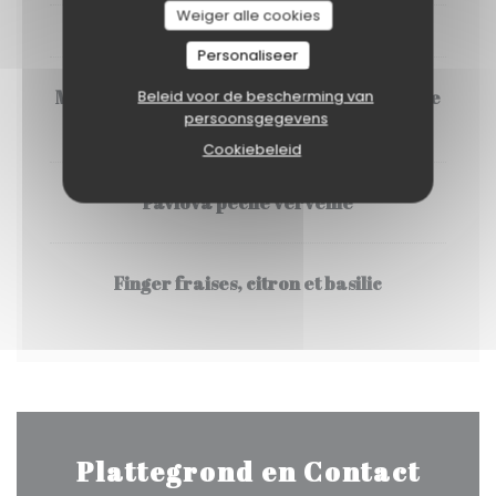
Weiger alle cookies
DESSERTS
Personaliseer
Mi cuit au chocolat, ganache montée vanille
Beleid voor de bescherming van
persoonsgegevens
et framboises
Cookiebeleid
Pavlova pêche verveine
Finger fraises, citron et basilic
Plattegrond en Contact