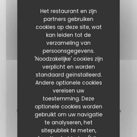
Het restaurant en zijn
Finger fraises, citron et basilic
partners gebruiken
cookies op deze site, wat
kan leiden tot de
Au dîner cette semaine...
verzameling van
Entrée + plat ou plat + dessert : 31 euros
persoonsgegevens.
Entrée + plat + dessert : 37 euros
'Noodzakelijke' cookies zijn
verplicht en worden
ENTRÉES
standaard geïnstalleerd.
Andere optionele cookies
Filet de canette, haricots verts, rhubarbe
vereisen uw
toestemming. Deze
optionele cookies worden
Crudo de poisson, eau de tomate, amandes
gebruikt om uw navigatie
et harissa à la fraise
te analyseren, het
sitepubliek te meten,