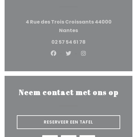
4 Rue des Trois Croissants 44000
((opent in een nieuw v
Nantes
02 57 54 61 78
Facebook ((opent in een nie
Twitter ((opent in een 
Instagram ((opent
Neem contact met ons op
RESERVEER EEN TAFEL