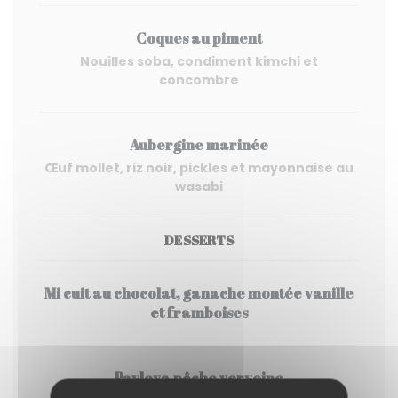
Coques au piment
Nouilles soba, condiment kimchi et
concombre
Aubergine marinée
Œuf mollet, riz noir, pickles et mayonnaise au
wasabi
DESSERTS
Mi cuit au chocolat, ganache montée vanille
et framboises
Pavlova pêche verveine