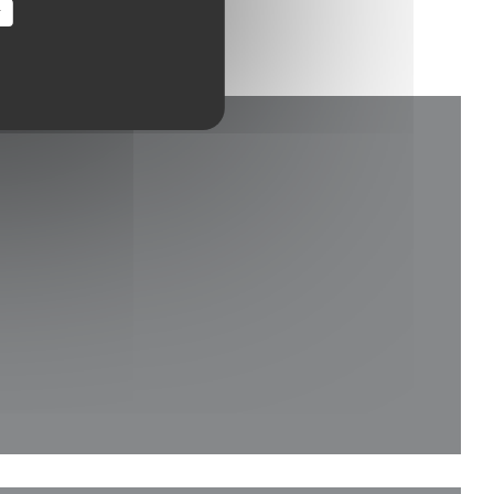
r
i et nytt vindu))
du))
vindu))
 et nytt vindu))