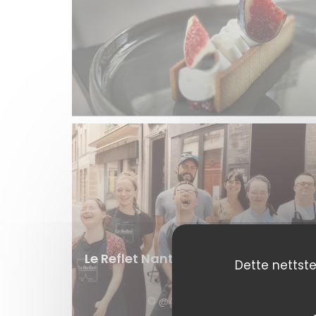
Le Reflet Nantes - restaurant inclus
Dette nettste
- équipe
© @Amandine Perraud