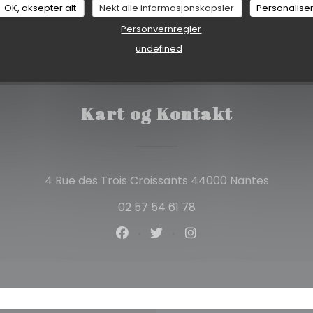
OK, aksepter alt
Nekt alle informasjonskapsler
Personalise
Personvernregler
undefined
Kart og Kontakt
((åpner 
4 Rue des Trois Croissants 44000 Nantes
02 57 54 61 78
Facebook ((åpner i et nytt vin
Twitter ((åpner i et nytt 
Instagram ((åpner i