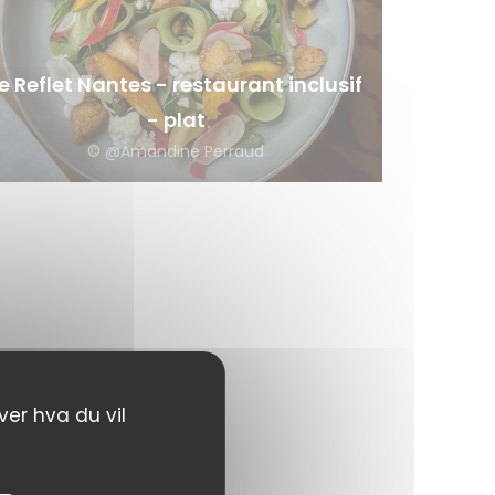
e Reflet Nantes - restaurant inclusif
- plat
© @Amandine Perraud
ver hva du vil