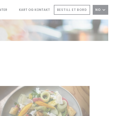
BESTILL ET BORD
NO
NTER
KART OG KONTAKT
((ÅPNER I ET NYTT VINDU))
((ÅPNER I ET NYTT VINDU))