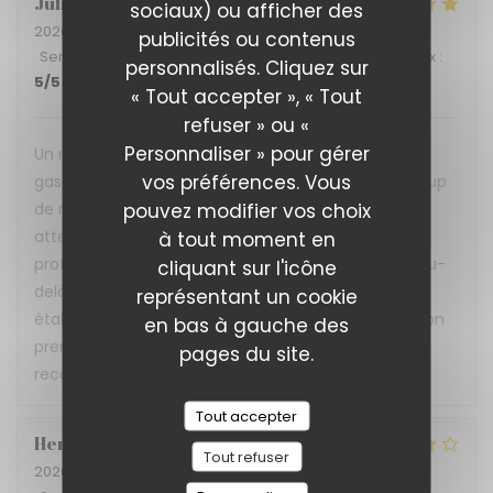
Julia
B
sociaux) ou afficher des
2026-07-02
- 12:15 - Couverts 4
publicités ou contenus
Service
:
5
/5
Ambiance
:
5
/5
Cuisine
:
5
/5
Qualité / Prix
:
personnalisés. Cliquez sur
5
/5
« Tout accepter », « Tout
refuser » ou «
Personnaliser » pour gérer
Un restaurant qui prouve qu'on peut allier
vos préférences. Vous
gastronomie, convivialité et inclusion avec beaucoup
pouvez modifier vos choix
de réussite ! L'accueil est chaleureux, le service
attentionné et réalisé avec beaucoup de
à tout moment en
professionnalisme. Nous avons très bien déjeuné. Au-
cliquant sur l'icône
delà de la qualité de la cuisine, c'est aussi un
représentant un cookie
établissement porteur de belles valeurs, où l'inclusion
en bas à gauche des
prend tout son sens. Une très belle adresse que je
pages du site.
recommande sans hésiter !
Tout accepter
Hervé
P
Tout refuser
2026-06-30
- 12:30 - Couverts 3