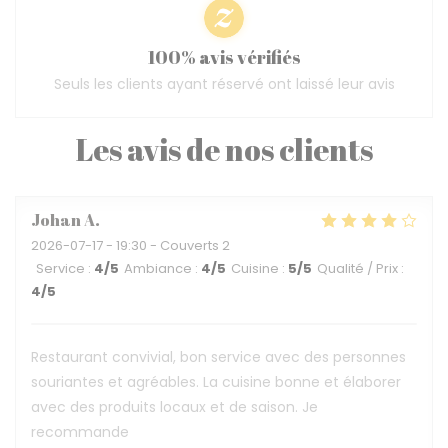
100% avis vérifiés
Seuls les clients ayant réservé ont laissé leur avis
Les avis de nos clients
Johan
A
2026-07-17
- 19:30 - Couverts 2
Service
:
4
/5
Ambiance
:
4
/5
Cuisine
:
5
/5
Qualité / Prix
:
4
/5
Restaurant convivial, bon service avec des personnes
souriantes et agréables. La cuisine bonne et élaborer
avec des produits locaux et de saison. Je
recommande