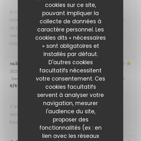
cookies sur ce site,
Si vous voulez vous réconcilier avec vos papilles car
pouvant impliquer la
marre de la mal bouffe alors foncez direct au Reflet.
collecte de données à
Le personnel bien sympathique se fera une joie de
caractère personnel. Les
venir vous servir les délicieux plats concoctés avec
cookies dits « nécessaires
maestria par l'équipe installée aux fourneaux.
» sont obligatoires et
installés par défaut.
D'autres cookies
sabine
A
facultatifs nécessitent
2026-07-08
- 12:45 - Couverts 4
votre consentement. Ces
Service
:
5
/5
Ambiance
:
5
/5
Cuisine
:
5
/5
Qualité / Prix
:
5
/5
cookies facultatifs
servent à analyser votre
navigation, mesurer
C'est une expérience gustative a chaque fois, un
l'audience du site,
service impeccable. Ne changer rien et merci
proposer des
beaucoup pour cette accueil. A bientôt
fonctionnalités (ex : en
lien avec les réseaux