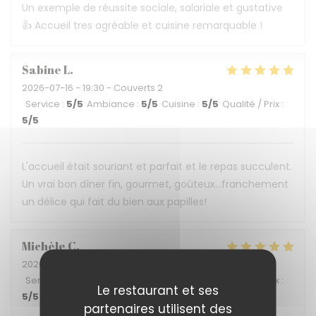
Un exemple de réussite sociale, salariale et gustative
👍 Accueil tres agréable et cuisine remarquable !
Sabine
L
2026-07-16
- 19:30 - Couverts 2
Service
:
5
/5
Ambiance
:
5
/5
Cuisine
:
5
/5
Qualité / Prix
:
5
/5
L'accueil était souriant et parfait et le repas succulent.
Un vrai bon dîner fin, gourmet, goûteux...franchement
un délice qui fait du bien aux papilles!
Michèle
C
2026-07-04
- 19:45 - Couverts 2
Service
:
5
/5
Ambiance
:
5
/5
Cuisine
:
5
/5
Qualité / Prix
:
Le restaurant et ses
5
/5
partenaires utilisent des