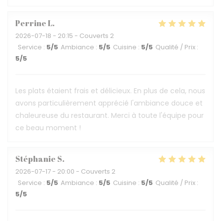
Perrine
L
2026-07-18
- 20:15 - Couverts 2
Service
:
5
/5
Ambiance
:
5
/5
Cuisine
:
5
/5
Qualité / Prix
:
5
/5
Les plats étaient frais et délicieux. En plus de cela, nous
avons particulièrement apprécié l'ambiance douce et
chaleureuse du restaurant. Merci à toute l'équipe pour
ce beau moment !
Stéphanie
S
2026-07-17
- 20:00 - Couverts 2
Service
:
5
/5
Ambiance
:
5
/5
Cuisine
:
5
/5
Qualité / Prix
:
5
/5