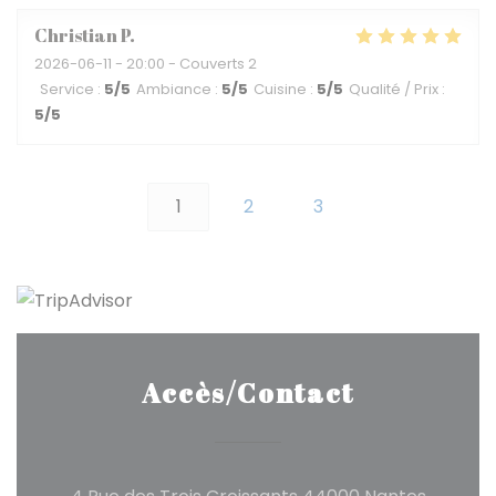
Christian
P
2026-06-11
- 20:00 - Couverts 2
Service
:
5
/5
Ambiance
:
5
/5
Cuisine
:
5
/5
Qualité / Prix
:
5
/5
1
2
3
Accès/Contact
((ouvre