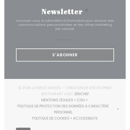
Newsletter
*
Inscrivez-vous à notre lettre d'information pour recevoir des
communications personnalisées et des offres marketing
par courriel.
S'ABONNER
© 2026 LE REFLET NANTES — CRÉATION DE SITE INTERNET
((OUVRE UNE NOUVELLE F
RESTAURANT AVEC
ZENCHEF
MENTIONS LÉGALES
CGU
((OUVRE UNE NOUVELLE FENÊTRE))
((OUVRE UNE NOUVELLE FENÊ
POLITIQUE DE PROTECTION DES DONNÉES À CARACTÈRE
((OUVRE UNE NOUVELLE FENÊTRE))
PERSONNEL
POLITIQUE DE COOKIES
ACCESSIBILITE
((OUVRE UNE NOUVELLE FENÊTRE))
((OUVRE UNE NOUVELLE FEN