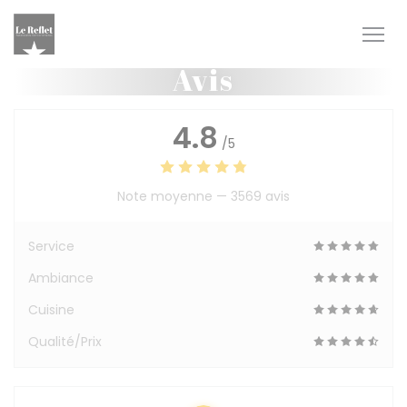
Personnalisation de vos choix en matière de cookies
Avis
4.8
/5
Note moyenne —
3569 avis
Service
Ambiance
Cuisine
Qualité/Prix