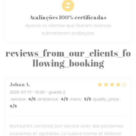
Avaliações 100% certificadas
Apenas os clientes que fizeram reservas
submeteram avaliações
reviews_from_our_clients_fo
llowing_booking
Johan
A
2026-07-17
- 19:30 - guests 2
service
:
4
/5
ambience
:
4
/5
menu
:
5
/5
quality_price
:
4
/5
Restaurant convivial, bon service avec des personnes
souriantes et agréables. La cuisine bonne et élaborer