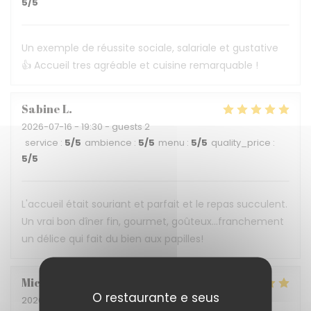
5
/5
Un exemple de réussite sociale, salariale et gustative
👍 Accueil tres agréable et cuisine remarquable !
Sabine
L
2026-07-16
- 19:30 - guests 2
service
:
5
/5
ambience
:
5
/5
menu
:
5
/5
quality_price
:
5
/5
L'accueil était souriant et parfait et le repas succulent.
Un vrai bon dîner fin, gourmet, goûteux...franchement
un délice qui fait du bien aux papilles!
Michèle
C
O restaurante e seus
2026-07-04
- 19:45 - guests 2