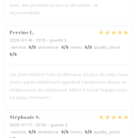
avec des produits locaux et de saison. Je
recommande
Perrine
L
2026-07-18
- 20:15 - guests 2
service
:
5
/5
ambience
:
5
/5
menu
:
5
/5
quality_price
:
5
/5
Les plats étaient frais et délicieux. En plus de cela, nous
avons particulièrement apprécié l'ambiance douce et
chaleureuse du restaurant. Merci à toute l'équipe pour
ce beau moment !
Stéphanie
S
2026-07-17
- 20:00 - guests 2
service
:
5
/5
ambience
:
5
/5
menu
:
5
/5
quality_price
: