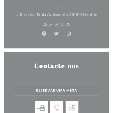
((abre 
4 Rue des Trois Croissants 44000 Nantes
02 57 54 61 78
Facebook ((abre numa nova j
Twitter ((abre numa nova
Instagram ((abre n
Contacte-nos
RESERVAR UMA MESA