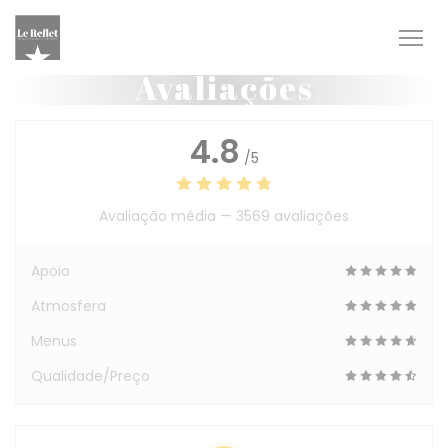
Painel de Gerenciamento de Cookies
Avaliações
4.8
/5
Avaliação média —
3569 avaliações
Apoio
Atmosfera
Menus
Qualidade/Preço