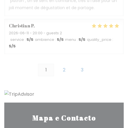
"patron", on se sent en confiance, très à l'aise pour un
joli moment de dégustation et de partage.
Christian
P
2026-06-11
- 20:00 - guests 2
service
:
5
/5
ambience
:
5
/5
menu
:
5
/5
quality_price
:
5
/5
1
2
3
Mapa e Contacto