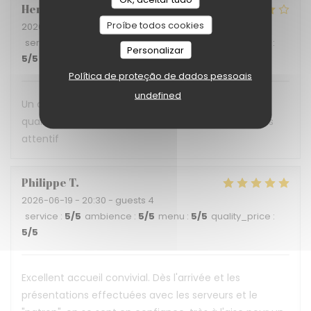
Hervé
P
Proíbe todos cookies
2026-06-30
- 12:30 - guests 3
service
:
5
/5
ambience
:
5
/5
menu
:
5
/5
quality_price
:
Personalizar
5
/5
Política de proteção de dados pessoais
undefined
Un déjeuner en terrasse ombragée, une cuisine de
qualité servie par une belle équipe et un patron très
attentif
Philippe
T
2026-06-19
- 20:30 - guests 4
service
:
5
/5
ambience
:
5
/5
menu
:
5
/5
quality_price
:
5
/5
Excellent accueil convivial. Dès l'arrivée et les
présentations effectuées avec les serveurs et le