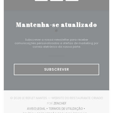
Mantenha-se atualizado
*
Subscrever a nossa newsletter para receber
comunicações personalizadas e ofertas de marketing por
correio eletrónico da nossa parte.
SUBSCREVER
© 2026 LE REFLET NANTES — WEBSITE DO RESTAURANTE CRIADO
((ABRE NUMA NOVA JANELA))
POR
ZENCHEF
AVISO LEGAL
TERMOS DE UTILIZAÇÃO
((ABRE NUMA NOVA JANELA))
((ABRE NUMA NOVA JANELA))