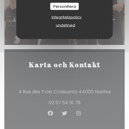
Personifiera
Integritetspolicy
Le Reflet Nantes - restaurant inclusif -
undefined
équipe
© @Amandine Perraud
Karta och Kontakt
((öppnas
4 Rue des Trois Croissants 44000 Nantes
02 57 54 61 78
Facebook ((öppnas i ett nytt f
Twitter ((öppnas i ett nyt
Instagram ((öppnas 