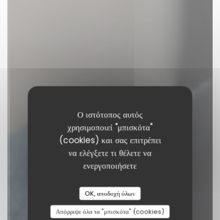
Ο ιστότοπος αυτός
χρησιμοποιεί "μπισκότα"
(cookies) και σας επιτρέπει
να ελέγξετε τι θέλετε να
Le Reflet Nantes
ενεργοποιήσετε
ΕΣΤΙΑΤΌΡΙΟ
|
NANTES
OK, αποδοχή όλων
Απόρριψε όλα τα "μπισκότα" (cookies)
ΚΆΝΤΕ ΚΡΆΤΗΣΗ ΤΡΑΠΕΖΙΟΎ