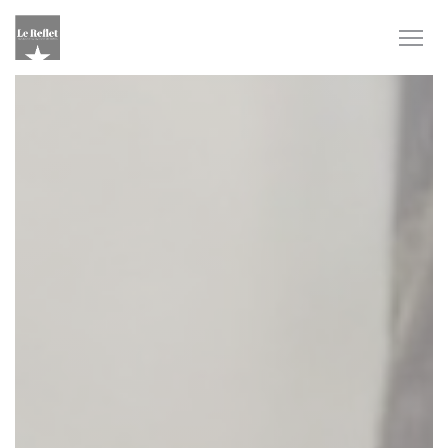
Πίνακας διαχείρισης "Μπισκότων" (Cookies)