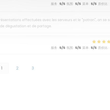
服务
:
5
/5
氛围
:
5
/5
菜单
:
5
/5
质价比
:
 présentations effectuées avec les serveurs et le "patron", on se 
t de dégustation et de partage.
服务
:
5
/5
氛围
:
5
/5
菜单
:
5
/5
质价比
:
1
2
3