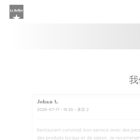
Cookie管理面板
我
Johan
A
2026-07-17
- 19:30 - 来宾 2
Restaurant convivial, bon service avec des per
des produits locaux et de saison. Je recomma