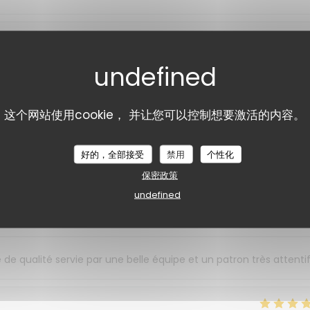
服务
:
5
/5
氛围
:
5
/5
菜单
:
5
/5
质价比
:
ronomie, convivialité et inclusion avec beaucoup de réussite !
这个网站使用cookie， 并让您可以控制想要激活的内容。
né et réalisé avec beaucoup de professionnalisme. Nous avons trè
e, c'est aussi un établissement porteur de belles valeurs, où
 adresse que je recommande sans hésiter !
好的，全部接受
禁用
个性化
保密政策
undefined
服务
:
5
/5
氛围
:
5
/5
菜单
:
5
/5
质价比
:
e qualité servie par une belle équipe et un patron très attenti