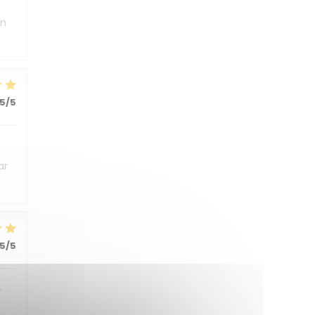
un
5
/5
ar
5
/5
r