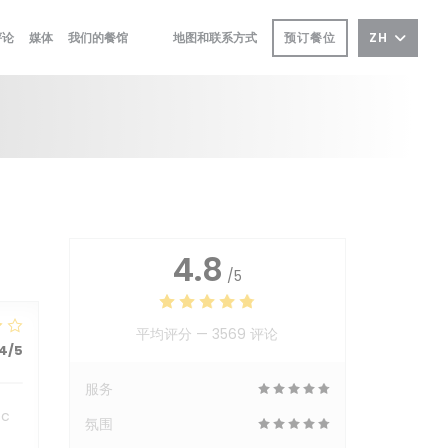
预订餐位
ZH
评论
媒体
我们的餐馆
地图和联系方式
((在新窗口中打开))
((在新窗口中打开))
4.8
/5
平均评分 —
3569 评论
4
/5
服务
ec
氛围