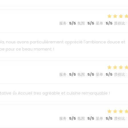
服务
:
5
/5
氛围
:
5
/5
菜单
:
5
/5
质价比
:
e cela, nous avons particulièrement apprécié l'ambiance douce et
uipe pour ce beau moment !
服务
:
5
/5
氛围
:
5
/5
菜单
:
5
/5
质价比
:
tative 👍 Accueil tres agréable et cuisine remarquable !
服务
:
5
/5
氛围
:
5
/5
菜单
:
5
/5
质价比
: