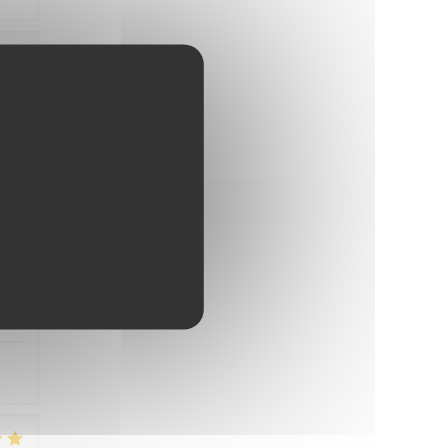
5
/5
s
5
/5
f