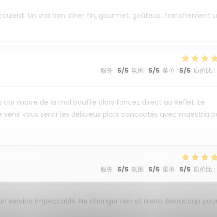
succulent. Un vrai bon dîner fin, gourmet, goûteux...franchement 
服务
:
5
/5
氛围
:
5
/5
菜单
:
5
/5
质价比
:
s car marre de la mal bouffe alors foncez direct au Reflet. Le
 venir vous servir les délicieux plats concoctés avec maestria p
服务
:
5
/5
氛围
:
5
/5
菜单
:
5
/5
质价比
:
 un service impeccable. Ne changer rien et merci beaucoup pou