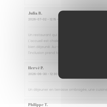
Julia
B
2026-07-02
- 12:15 - 来宾 4
Un restaurant qui prouve qu'on peut allier gast
L'accueil est chaleureux, le service attention
bien déjeuné. Au-delà de la qualité de la cuisin
l'inclusion prend tout son sens. Une très belle
Hervé
P
2026-06-30
- 12:30 - 来宾 3
Un déjeuner en terrasse ombragée, une cuisine d
Philippe
T