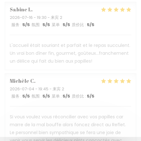
Sabine
L
2026-07-16
- 19:30 - 来宾 2
服务
:
5
/5
氛围
:
5
/5
菜单
:
5
/5
质价比
:
5
/5
L'accueil était souriant et parfait et le repas succulent.
Un vrai bon dîner fin, gourmet, goûteux...franchement
un délice qui fait du bien aux papilles!
Michèle
C
2026-07-04
- 19:45 - 来宾 2
服务
:
5
/5
氛围
:
5
/5
菜单
:
5
/5
质价比
:
5
/5
Si vous voulez vous réconcilier avec vos papilles car
marre de la mal bouffe alors foncez direct au Reflet.
Le personnel bien sympathique se fera une joie de
venir vous servir les délicieux plats concoctés avec