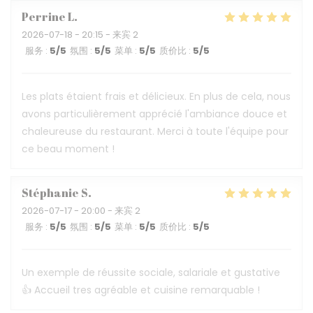
Perrine
L
2026-07-18
- 20:15 - 来宾 2
服务
:
5
/5
氛围
:
5
/5
菜单
:
5
/5
质价比
:
5
/5
Les plats étaient frais et délicieux. En plus de cela, nous
avons particulièrement apprécié l'ambiance douce et
chaleureuse du restaurant. Merci à toute l'équipe pour
ce beau moment !
Stéphanie
S
2026-07-17
- 20:00 - 来宾 2
服务
:
5
/5
氛围
:
5
/5
菜单
:
5
/5
质价比
:
5
/5
Un exemple de réussite sociale, salariale et gustative
👍 Accueil tres agréable et cuisine remarquable !