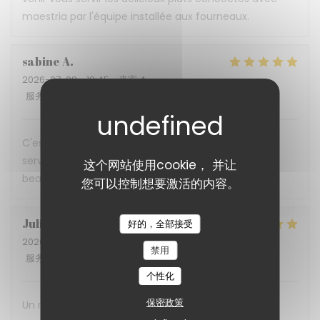
maestria par l'équipe installée aux fourneaux.
sabine
A
2026-07-08
- 12:45 - 来宾 4
服务
:
5
/5
氛围
:
5
/5
菜单
:
5
/5
质价比
:
5
/5
C'est une expérience gustative a chaque fois, un
service impeccable. Ne changer rien et merci
这个网站使用cookie， 并让
beaucoup pour cette accueil. A bientôt
您可以控制想要激活的内容。
Julia
B
好的，全部接受
2026-07-02
- 12:15 - 来宾 4
禁用
服务
:
5
/5
氛围
:
5
/5
菜单
:
5
/5
质价比
:
5
/5
个性化
保密政策
Un restaurant qui prouve qu'on peut allier