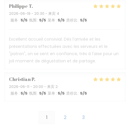
Philippe
T
2026-06-19
- 20:30 - 来宾 4
服务
:
5
/5
氛围
:
5
/5
菜单
:
5
/5
质价比
:
5
/5
Excellent accueil convivial. Dès l'arrivée et les
présentations effectuées avec les serveurs et le
"patron", on se sent en confiance, très à l'aise pour un
joli moment de dégustation et de partage.
Christian
P
2026-06-11
- 20:00 - 来宾 2
服务
:
5
/5
氛围
:
5
/5
菜单
:
5
/5
质价比
:
5
/5
1
2
3