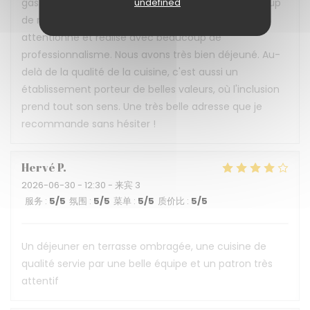
gastronomie, convivialité et inclusion avec beaucoup
undefined
de réussite ! L'accueil est chaleureux, le service
attentionné et réalisé avec beaucoup de
professionnalisme. Nous avons très bien déjeuné. Au-
delà de la qualité de la cuisine, c'est aussi un
établissement porteur de belles valeurs, où l'inclusion
prend tout son sens. Une très belle adresse que je
recommande sans hésiter !
Hervé
P
2026-06-30
- 12:30 - 来宾 3
服务
:
5
/5
氛围
:
5
/5
菜单
:
5
/5
质价比
:
5
/5
Un déjeuner en terrasse ombragée, une cuisine de
qualité servie par une belle équipe et un patron très
attentif