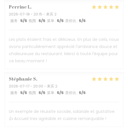
Perrine
L
2026-07-18
- 20:15 - 来宾 2
服务
:
5
/5
氛围
:
5
/5
菜单
:
5
/5
质价比
:
5
/5
Les plats étaient frais et délicieux. En plus de cela, nous
avons particulièrement apprécié l'ambiance douce et
chaleureuse du restaurant. Merci à toute l'équipe pour
ce beau moment !
Stéphanie
S
2026-07-17
- 20:00 - 来宾 2
服务
:
5
/5
氛围
:
5
/5
菜单
:
5
/5
质价比
:
5
/5
Un exemple de réussite sociale, salariale et gustative
👍 Accueil tres agréable et cuisine remarquable !