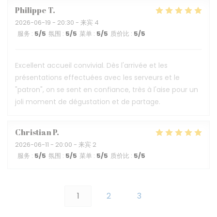
Philippe
T
2026-06-19
- 20:30 - 来宾 4
服务
:
5
/5
氛围
:
5
/5
菜单
:
5
/5
质价比
:
5
/5
Excellent accueil convivial. Dès l'arrivée et les
présentations effectuées avec les serveurs et le
"patron", on se sent en confiance, très à l'aise pour un
joli moment de dégustation et de partage.
Christian
P
2026-06-11
- 20:00 - 来宾 2
服务
:
5
/5
氛围
:
5
/5
菜单
:
5
/5
质价比
:
5
/5
1
2
3