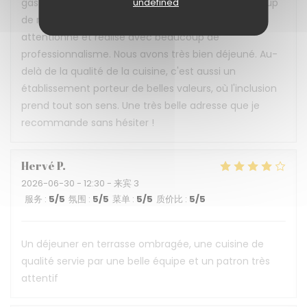
gastronomie, convivialité et inclusion avec beaucoup
undefined
de réussite ! L'accueil est chaleureux, le service
attentionné et réalisé avec beaucoup de
professionnalisme. Nous avons très bien déjeuné. Au-
delà de la qualité de la cuisine, c'est aussi un
établissement porteur de belles valeurs, où l'inclusion
prend tout son sens. Une très belle adresse que je
recommande sans hésiter !
Hervé
P
2026-06-30
- 12:30 - 来宾 3
服务
:
5
/5
氛围
:
5
/5
菜单
:
5
/5
质价比
:
5
/5
Un déjeuner en terrasse ombragée, une cuisine de
qualité servie par une belle équipe et un patron très
attentif