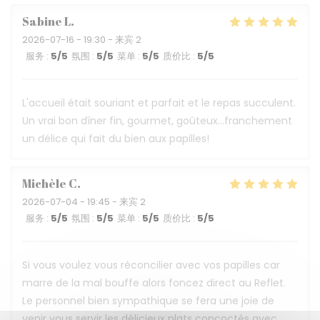
Sabine
L
2026-07-16
- 19:30 - 来宾 2
服务
:
5
/5
氛围
:
5
/5
菜单
:
5
/5
质价比
:
5
/5
L'accueil était souriant et parfait et le repas succulent.
Un vrai bon dîner fin, gourmet, goûteux...franchement
un délice qui fait du bien aux papilles!
Michèle
C
2026-07-04
- 19:45 - 来宾 2
服务
:
5
/5
氛围
:
5
/5
菜单
:
5
/5
质价比
:
5
/5
Si vous voulez vous réconcilier avec vos papilles car
marre de la mal bouffe alors foncez direct au Reflet.
Le personnel bien sympathique se fera une joie de
venir vous servir les délicieux plats concoctés avec