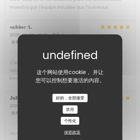
maestria par l'équipe installée aux fourneaux.
sabine
A
2026-07-08
- 12:45 - 来宾 4
服务
:
5
/5
氛围
:
5
/5
菜单
:
5
/5
质价比
:
5
/5
C'est une expérience gustative a chaque fois, un
service impeccable. Ne changer rien et merci
这个网站使用cookie， 并让
beaucoup pour cette accueil. A bientôt
您可以控制想要激活的内容。
Julia
B
好的，全部接受
2026-07-02
- 12:15 - 来宾 4
禁用
服务
:
5
/5
氛围
:
5
/5
菜单
:
5
/5
质价比
:
5
/5
个性化
保密政策
Un restaurant qui prouve qu'on peut allier