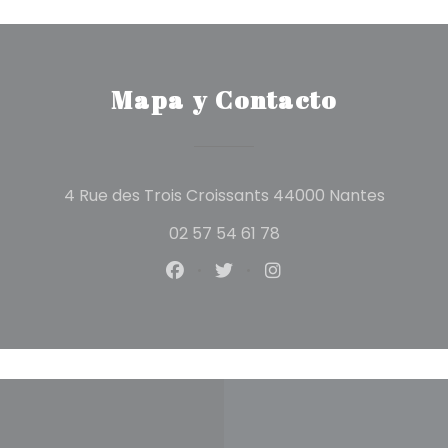
Mapa y Contacto
((abre 
4 Rue des Trois Croissants 44000 Nantes
02 57 54 61 78
Facebook ((abre en una nuev
Twitter ((abre en una n
Instagram ((abre e