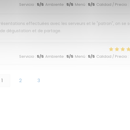
Servicio
:
5
/5
Ambiente
:
5
/5
Menú
:
5
/5
Calidad / Precio
:
 présentations effectuées avec les serveurs et le "patron", on se 
t de dégustation et de partage.
Servicio
:
5
/5
Ambiente
:
5
/5
Menú
:
5
/5
Calidad / Precio
:
1
2
3