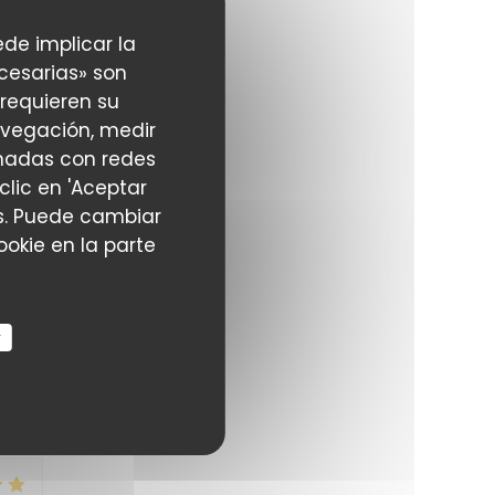
ede implicar la
cesarias» son
5
/5
 requieren su
avegación, medir
ionadas con redes
clic en 'Aceptar
s
ias. Puede cambiar
okie en la parte
r
5
/5
f