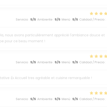
Servicio
:
5
/5
Ambiente
:
5
/5
Menú
:
5
/5
Calidad / Precio
:
e cela, nous avons particulièrement apprécié l'ambiance douce et
uipe pour ce beau moment !
Servicio
:
5
/5
Ambiente
:
5
/5
Menú
:
5
/5
Calidad / Precio
:
tative 👍 Accueil tres agréable et cuisine remarquable !
Servicio
:
5
/5
Ambiente
:
5
/5
Menú
:
5
/5
Calidad / Precio
: