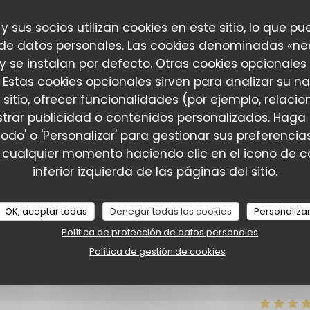
 y sus socios utilizan cookies en este sitio, lo que pu
 de datos personales. Las cookies denominadas «ne
Servicio
:
5
/5
Ambiente
:
5
/5
Menú
:
5
/5
Calidad / Precio
:
 y se instalan por defecto. Otras cookies opcionales
 Estas cookies opcionales sirven para analizar su n
 sitio, ofrecer funcionalidades (por ejemplo, relac
ronomie, convivialité et inclusion avec beaucoup de réussite !
trar publicidad o contenidos personalizados. Haga 
né et réalisé avec beaucoup de professionnalisme. Nous avons trè
todo' o 'Personalizar' para gestionar sus preferenc
e, c'est aussi un établissement porteur de belles valeurs, où
 cualquier momento haciendo clic en el icono de co
 adresse que je recommande sans hésiter !
inferior izquierda de las páginas del sitio.
OK, aceptar todas
Denegar todas las cookies
Personaliza
Servicio
:
5
/5
Ambiente
:
5
/5
Menú
:
5
/5
Calidad / Precio
:
Política de protección de datos personales
Política de gestión de cookies
e qualité servie par une belle équipe et un patron très attenti