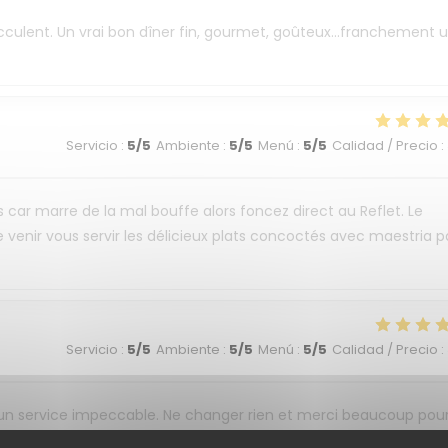
succulent. Un vrai bon dîner fin, gourmet, goûteux...franchement 
Servicio
:
5
/5
Ambiente
:
5
/5
Menú
:
5
/5
Calidad / Precio
:
s car marre de la mal bouffe alors foncez direct au Reflet. Le
 venir vous servir les délicieux plats concoctés avec maestria p
Servicio
:
5
/5
Ambiente
:
5
/5
Menú
:
5
/5
Calidad / Precio
:
 un service impeccable. Ne changer rien et merci beaucoup pou