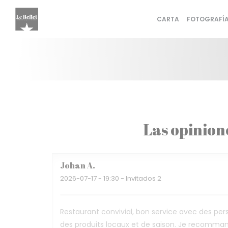
Personalización de sus opciones de cookies
CARTA
FOTOGRAFÍ
Las opinion
Johan
A
2026-07-17
- 19:30 - Invitados 2
Restaurant convivial, bon service avec des per
des produits locaux et de saison. Je recomma