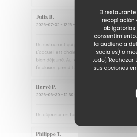
El restaurante
Julia
B
recopilación
2026-07-02
- 12:15 - Invitados 4
obligatorias
consentimiento.
la audiencia del
Un restaurant qui prouve qu'on peut allier gast
sociales) o mos
L'accueil est chaleureux, le service attention
todo', 'Rechazar 
bien déjeuné. Au-delà de la qualité de la cuisin
sus opciones en
l'inclusion prend tout son sens. Une très belle
Hervé
P
2026-06-30
- 12:30 - Invitados 3
Un déjeuner en terrasse ombragée, une cuisine d
Philippe
T