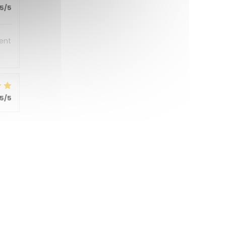
5
/5
sent
5
/5