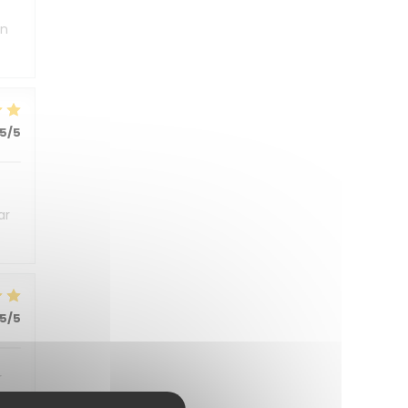
un
5
/5
ar
5
/5
r