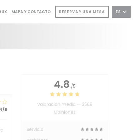
((ABRE EN UNA NUEVA VENTANA))
RESERVAR UNA MESA
ES
AUX
MAPA Y CONTACTO
A NUEVA VENTANA))
4.8
/5
Valoración media —
3569
4
/5
Opiniones
Servicio
ec