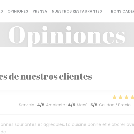
AS
OPINIONES
PRENSA
NUESTROS RESTAURANTES
BONS CADE
((ABRE EN UN
Opiniones
es de nuestros clientes
Servicio
:
4
/5
Ambiente
:
4
/5
Menú
:
5
/5
Calidad / Precio
:
sonnes souriantes et agréables. La cuisine bonne et élaborer av
nde