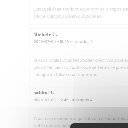
L'accueil était souriant et parfait et le repas 
délice qui fait du bien aux papilles!
Michèle
C
2026-07-04
- 19:45 - Invitados 2
Si vous voulez vous réconcilier avec vos papille
personnel bien sympathique se fera une joie de
l'équipe installée aux fourneaux.
sabine
A
2026-07-08
- 12:45 - Invitados 4
C'est une expérience gustative a chaque fois,
cette accueil. A bientôt