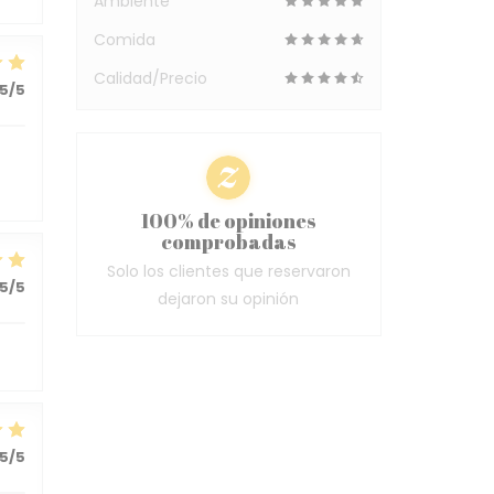
Ambiente
Comida
Calidad/Precio
5
/5
100% de opiniones
comprobadas
Solo los clientes que reservaron
5
/5
dejaron su opinión
5
/5