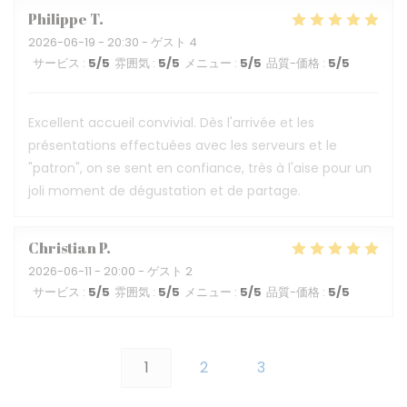
Philippe
T
2026-06-19
- 20:30 - ゲスト 4
サービス
:
5
/5
雰囲気
:
5
/5
メニュー
:
5
/5
品質-価格
:
5
/5
Excellent accueil convivial. Dès l'arrivée et les
présentations effectuées avec les serveurs et le
"patron", on se sent en confiance, très à l'aise pour un
joli moment de dégustation et de partage.
Christian
P
2026-06-11
- 20:00 - ゲスト 2
サービス
:
5
/5
雰囲気
:
5
/5
メニュー
:
5
/5
品質-価格
:
5
/5
1
2
3