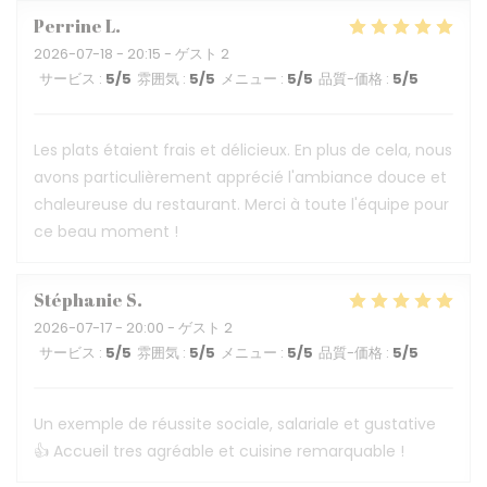
Perrine
L
2026-07-18
- 20:15 - ゲスト 2
サービス
:
5
/5
雰囲気
:
5
/5
メニュー
:
5
/5
品質-価格
:
5
/5
Les plats étaient frais et délicieux. En plus de cela, nous
avons particulièrement apprécié l'ambiance douce et
chaleureuse du restaurant. Merci à toute l'équipe pour
ce beau moment !
Stéphanie
S
2026-07-17
- 20:00 - ゲスト 2
サービス
:
5
/5
雰囲気
:
5
/5
メニュー
:
5
/5
品質-価格
:
5
/5
Un exemple de réussite sociale, salariale et gustative
👍 Accueil tres agréable et cuisine remarquable !