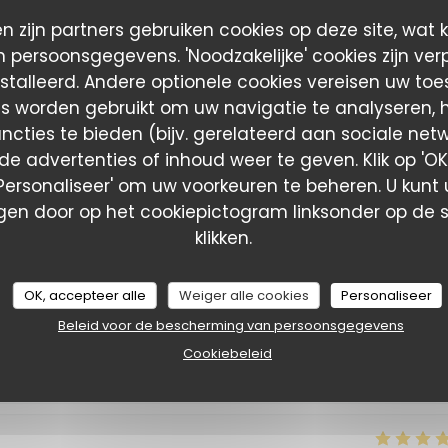
n zijn partners gebruiken cookies op deze site, wat 
 persoonsgegevens. 'Noodzakelijke' cookies zijn ver
stalleerd. Andere optionele cookies vereisen uw to
Service
:
5
/5
Atmosfeer
:
5
/5
Keuken
:
5
/5
Kwaliteit / Prijs
:
es worden gebruikt om uw navigatie te analyseren, he
ncties te bieden (bijv. gerelateerd aan sociale net
ronomie, convivialité et inclusion avec beaucoup de réussite !
e advertenties of inhoud weer te geven. Klik op 'OK,
né et réalisé avec beaucoup de professionnalisme. Nous avons trè
 'Personaliseer' om uw voorkeuren te beheren. U kunt
e, c'est aussi un établissement porteur de belles valeurs, où
en door op het cookiepictogram linksonder op de s
 adresse que je recommande sans hésiter !
klikken.
OK, accepteer alle
Weiger alle cookies
Personaliseer
Service
:
5
/5
Atmosfeer
:
5
/5
Keuken
:
5
/5
Kwaliteit / Prijs
:
Beleid voor de bescherming van persoonsgegevens
Cookiebeleid
e qualité servie par une belle équipe et un patron très attenti