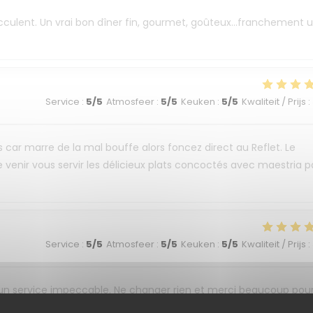
succulent. Un vrai bon dîner fin, gourmet, goûteux...franchement 
Service
:
5
/5
Atmosfeer
:
5
/5
Keuken
:
5
/5
Kwaliteit / Prijs
:
s car marre de la mal bouffe alors foncez direct au Reflet. Le
 venir vous servir les délicieux plats concoctés avec maestria p
Service
:
5
/5
Atmosfeer
:
5
/5
Keuken
:
5
/5
Kwaliteit / Prijs
:
 un service impeccable. Ne changer rien et merci beaucoup pou