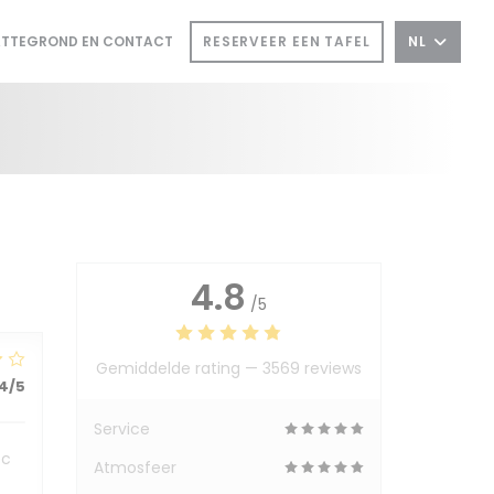
RESERVEER EEN TAFEL
NL
ATTEGROND EN CONTACT
 IN EEN NIEUW VENSTER))
NT IN EEN NIEUW VENSTER))
4.8
/5
Gemiddelde rating —
3569 reviews
4
/5
Service
ec
Atmosfeer