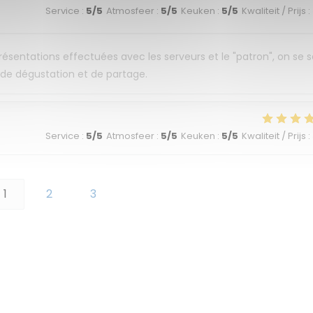
Service
:
5
/5
Atmosfeer
:
5
/5
Keuken
:
5
/5
Kwaliteit / Prijs
:
 présentations effectuées avec les serveurs et le "patron", on se 
t de dégustation et de partage.
Service
:
5
/5
Atmosfeer
:
5
/5
Keuken
:
5
/5
Kwaliteit / Prijs
:
1
2
3