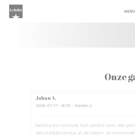
Cookies beheer paneel
MENU
Onze g
Johan
A
2026-07-17
- 19:30 - Gasten 2
Restaurant convivial, bon service avec des per
des produits locaux et de saison. Je recomma