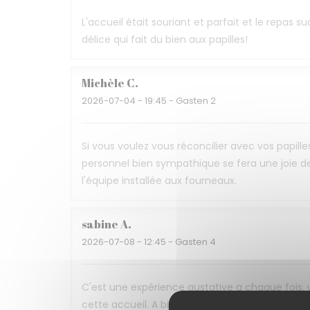
L'accueil était souriant et parfait et le repas 
délice qui fait du bien aux papilles!
Michèle
C
2026-07-04
- 19:45 - Gasten 2
Si vous voulez vous réconcilier avec vos papille
personnel bien sympathique se fera une joie de
l'équipe installée aux fourneaux.
sabine
A
2026-07-08
- 12:45 - Gasten 4
C'est une expérience gustative a chaque fois,
cette accueil. A bientôt