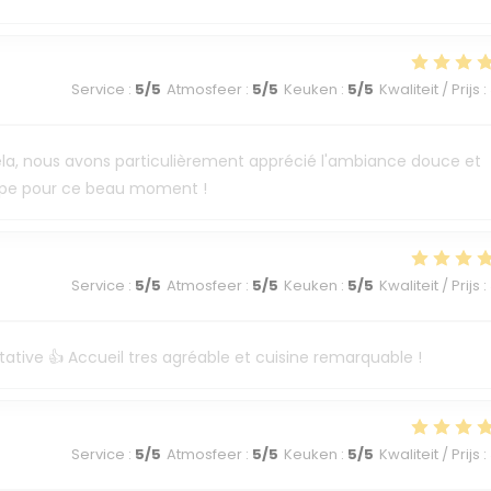
Service
:
5
/5
Atmosfeer
:
5
/5
Keuken
:
5
/5
Kwaliteit / Prijs
:
e cela, nous avons particulièrement apprécié l'ambiance douce et
uipe pour ce beau moment !
Service
:
5
/5
Atmosfeer
:
5
/5
Keuken
:
5
/5
Kwaliteit / Prijs
:
tative 👍 Accueil tres agréable et cuisine remarquable !
Service
:
5
/5
Atmosfeer
:
5
/5
Keuken
:
5
/5
Kwaliteit / Prijs
: