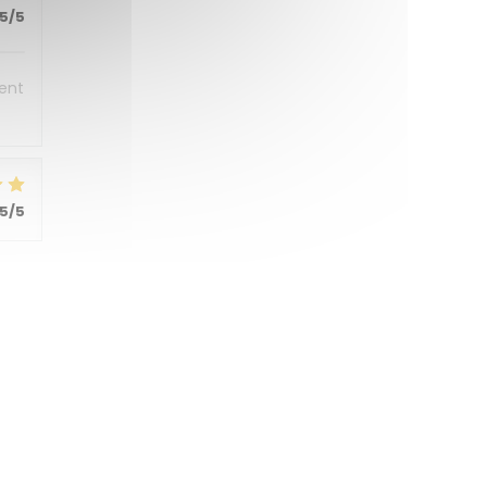
5
/5
sent
5
/5