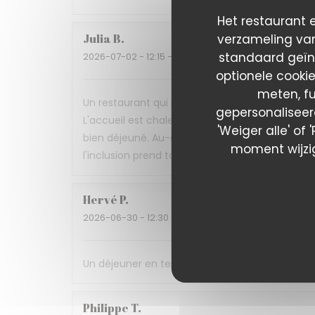
Het restaurant e
verzameling van
Julia
B
standaard geïn
2026-07-02
- 12:15 - Gasten 4
optionele cooki
meten, fu
Un restaurant qui prouve qu'on peut allier gast
gepersonaliseerd
L'accueil est chaleureux, le service attention
'Weiger alle' of
bien déjeuné. Au-delà de la qualité de la cuisin
moment wijzig
l'inclusion prend tout son sens. Une très belle
Hervé
P
2026-06-30
- 12:30 - Gasten 3
Un déjeuner en terrasse ombragée, une cuisine d
Philippe
T