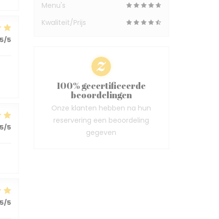
Menu's
Kwaliteit/Prijs
5
/5
100% gecertificeerde
beoordelingen
Onze klanten hebben na hun
reservering een beoordeling
5
/5
gegeven
5
/5