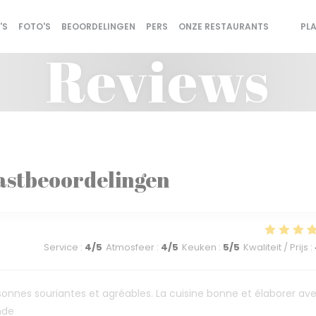
'S
FOTO'S
BEOORDELINGEN
PERS
ONZE RESTAURANTS
PL
((OPENT
((OPE
Reviews
astbeoordelingen
Service
:
4
/5
Atmosfeer
:
4
/5
Keuken
:
5
/5
Kwaliteit / Prijs
:
sonnes souriantes et agréables. La cuisine bonne et élaborer av
nde