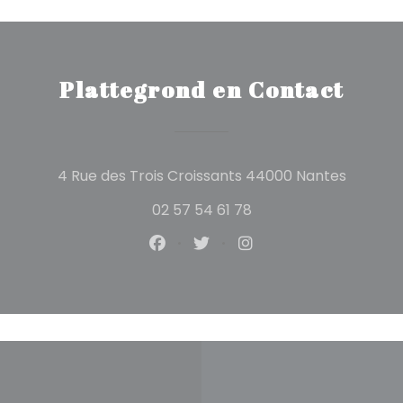
Plattegrond en Contact
((opent
4 Rue des Trois Croissants 44000 Nantes
02 57 54 61 78
Facebook ((opent in een nieuw
Twitter ((opent in een ni
Instagram ((opent 