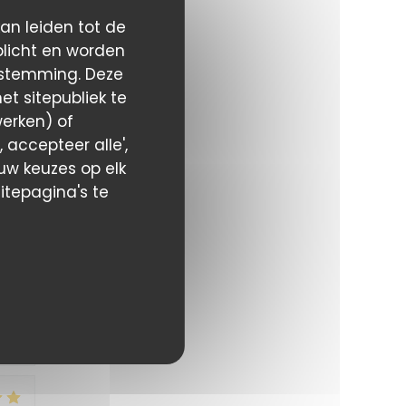
kan leiden tot de
plicht en worden
estemming. Deze
5
/5
t sitepubliek te
werken) of
 accepteer alle',
s
 uw keuzes op elk
itepagina's te
5
/5
f