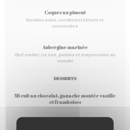
Coques au piment
Nouilles soba, condiment kimchi et
concombre
Aubergine marinée
Œuf mollet, riz noir, pickles et mayonnaise au
wasabi
DESSERTS
Mi cuit au chocolat, ganache montée vanille
et framboises
Pavlova pêche verveine