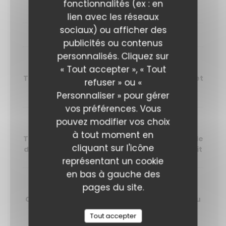
fonctionnalités (ex : en
Betterave, shiso et riz vinaigré aux algues
lien avec les réseaux
sociaux) ou afficher des
PLATS
publicités ou contenus
personnalisés. Cliquez sur
Échine de porc
« Tout accepter », « Tout
Tomates cerises rôties, freekeh aux herbes et
refuser » ou «
jus de viande
Personnaliser » pour gérer
vos préférences. Vous
pouvez modifier vos choix
Poisson du jour
à tout moment en
Tapenade noire, mini courgette grillée, salade
cliquant sur l'icône
d’herbes et sauce vierge tomate citron confit
représentant un cookie
en bas à gauche des
Aubergine marinée
pages du site.
Œuf mollet, riz noir, pickles et mayonnaise au
wasabi
Tout accepter