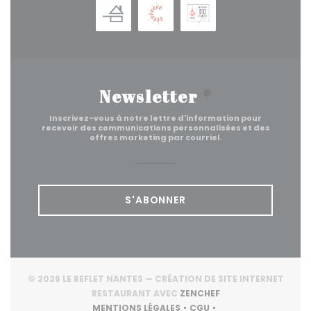
Newsletter
*
Inscrivez-vous à notre lettre d'information pour
recevoir des communications personnalisées et des
offres marketing par courriel.
S'ABONNER
© 2026 LE REFLET NANTES — CRÉATION DE SITE INTERNET
((OUVRE UNE NOUVE
RESTAURANT AVEC
ZENCHEF
MENTIONS LÉGALES
CGU