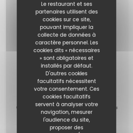
Le restaurant et ses
partenaires utilisent des
Finger fraises, citron et basilic
cookies sur ce site,
pouvant impliquer la
collecte de données à
Au dîner cette semaine...
caractère personnel. Les
Entrée + plat ou plat + dessert : 31 euros
cookies dits « nécessaires
Entrée + plat + dessert : 37 euros
» sont obligatoires et
installés par défaut.
ENTRÉES
D'autres cookies
facultatifs nécessitent
Filet de canette, haricots verts, rhubarbe
votre consentement. Ces
cookies facultatifs
servent à analyser votre
Crudo de poisson, eau de tomate, amandes
navigation, mesurer
et harissa à la fraise
l'audience du site,
proposer des