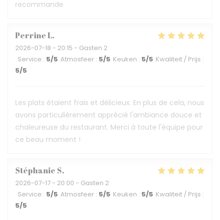
recommande
Perrine
L
2026-07-18
- 20:15 - Gasten 2
Service
:
5
/5
Atmosfeer
:
5
/5
Keuken
:
5
/5
Kwaliteit / Prijs
:
5
/5
Les plats étaient frais et délicieux. En plus de cela, nous
avons particulièrement apprécié l'ambiance douce et
chaleureuse du restaurant. Merci à toute l'équipe pour
ce beau moment !
Stéphanie
S
2026-07-17
- 20:00 - Gasten 2
Service
:
5
/5
Atmosfeer
:
5
/5
Keuken
:
5
/5
Kwaliteit / Prijs
:
5
/5