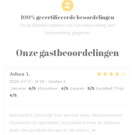
100% gecertificeerde beoordelingen
Onze klanten hebben na hun reservering een
beoordeling gegeven
Onze gastbeoordelingen
Johan
A
2026-07-17
- 19:30 - Gasten 2
Service
:
4
/5
Atmosfeer
:
4
/5
Keuken
:
5
/5
Kwaliteit / Prijs
:
4
/5
Restaurant convivial, bon service avec des personnes
souriantes et agréables. La cuisine bonne et élaborer
avec des produits locaux et de saison. Je