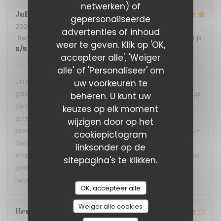
netwerken) of
Julia
B
gepersonaliseerde
2026-07-02
- 12:15 - Gasten 4
advertenties of inhoud
Service
:
5
/5
Atmosfeer
:
5
/5
Keuken
:
5
/5
Kwaliteit / Prijs
:
weer te geven. Klik op 'OK,
5
/5
accepteer alle', 'Weiger
alle' of 'Personaliseer' om
Un restaurant qui prouve qu'on peut allier
uw voorkeuren te
gastronomie, convivialité et inclusion avec beaucoup
beheren. U kunt uw
de réussite ! L'accueil est chaleureux, le service
keuzes op elk moment
attentionné et réalisé avec beaucoup de
wijzigen door op het
professionnalisme. Nous avons très bien déjeuné. Au-
cookiepictogram
delà de la qualité de la cuisine, c'est aussi un
linksonder op de
établissement porteur de belles valeurs, où l'inclusion
sitepagina's te klikken.
prend tout son sens. Une très belle adresse que je
recommande sans hésiter !
OK, accepteer alle
Weiger alle cookies
Hervé
P