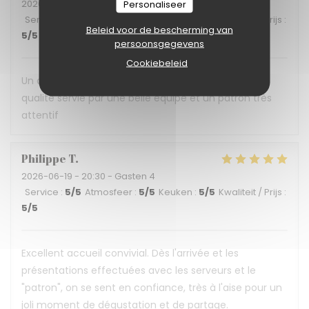
2026-06-30
- 12:30 - Gasten 3
Personaliseer
Service
:
5
/5
Atmosfeer
:
5
/5
Keuken
:
5
/5
Kwaliteit / Prijs
:
Beleid voor de bescherming van
5
/5
persoonsgegevens
Cookiebeleid
Un déjeuner en terrasse ombragée, une cuisine de
qualité servie par une belle équipe et un patron très
attentif
Philippe
T
2026-06-19
- 20:30 - Gasten 4
Service
:
5
/5
Atmosfeer
:
5
/5
Keuken
:
5
/5
Kwaliteit / Prijs
:
5
/5
Excellent accueil convivial. Dès l'arrivée et les
présentations effectuées avec les serveurs et le
"patron", on se sent en confiance, très à l'aise pour un
joli moment de dégustation et de partage.