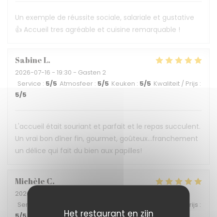
Un exemple de réussite sociale, salariale et gustative
👍 Accueil tres agréable et cuisine remarquable !
Sabine
L
2026-07-16
- 19:30 - Gasten 2
Service
:
5
/5
Atmosfeer
:
5
/5
Keuken
:
5
/5
Kwaliteit / Prijs
:
5
/5
L'accueil était souriant et parfait et le repas succulent.
Un vrai bon dîner fin, gourmet, goûteux...franchement
un délice qui fait du bien aux papilles!
Michèle
C
2026-07-04
- 19:45 - Gasten 2
Service
:
5
/5
Atmosfeer
:
5
/5
Keuken
:
5
/5
Kwaliteit / Prijs
:
Het restaurant en zijn
5
/5