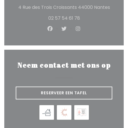
((opent
4 Rue des Trois Croissants 44000 Nantes
02 57 54 61 78
Facebook ((opent in een nieuw
Twitter ((opent in een ni
Instagram ((opent 
Neem contact met ons op
RESERVEER EEN TAFEL