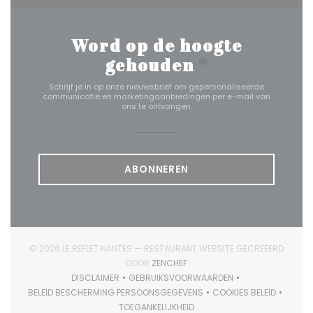
Word op de hoogte
gehouden
*
Schrijf je in op onze nieuwsbrief om gepersonaliseerde
communicatie en marketingaanbiedingen per e-mail van
ons te ontvangen.
ABONNEREN
© 2026 LE REFLET NANTES — RESTAURANT WEBSITE GECREËERD
((OPENT IN EEN NIEUW VENSTER)
DOOR
ZENCHEF
DISCLAIMER
GEBRUIKSVOORWAARDEN
((OPENT IN EEN NIEUW VENSTER))
((OPENT IN EEN NIEUW VENSTER)
BELEID BESCHERMING PERSOONSGEGEVENS
COOKIES BELEID
((OPENT IN EEN NIEUW VENSTER))
((OPENT IN EEN 
TOEGANKELIJKHEID