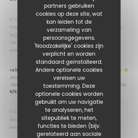
partners gebruiken
cookies op deze site, wat
Si vous voulez vous réconcilier avec vos papilles car
kan leiden tot de
marre de la mal bouffe alors foncez direct au Reflet.
verzameling van
Le personnel bien sympathique se fera une joie de
persoonsgegevens.
venir vous servir les délicieux plats concoctés avec
'Noodzakelijke' cookies zijn
maestria par l'équipe installée aux fourneaux.
verplicht en worden
standaard geïnstalleerd.
Andere optionele cookies
sabine
A
vereisen uw
2026-07-08
- 12:45 - Gasten 4
Service
:
5
/5
Atmosfeer
:
5
/5
Keuken
:
5
/5
Kwaliteit / Prijs
:
toestemming. Deze
5
/5
optionele cookies worden
gebruikt om uw navigatie
te analyseren, het
C'est une expérience gustative a chaque fois, un
sitepubliek te meten,
service impeccable. Ne changer rien et merci
functies te bieden (bijv.
beaucoup pour cette accueil. A bientôt
gerelateerd aan sociale