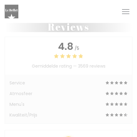
Cookies beheer paneel
Reviews
4.8
/5
Gemiddelde rating —
3569 reviews
Service
Atmosfeer
Menu's
Kwaliteit/Prijs