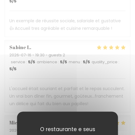
5
/5
Un exemple de réussite sociale, salariale et gustative
👍 Accueil tres agréable et cuisine remarquable !
Sabine
L
2026-07-16
- 19:30 - guests 2
service
:
5
/5
ambience
:
5
/5
menu
:
5
/5
quality_price
:
5
/5
L'accueil était souriant et parfait et le repas succulent.
Un vrai bon dîner fin, gourmet, goûteux...franchement
un délice qui fait du bien aux papilles!
Michèle
C
O restaurante e seus
2026-07-04
- 19:45 - guests 2