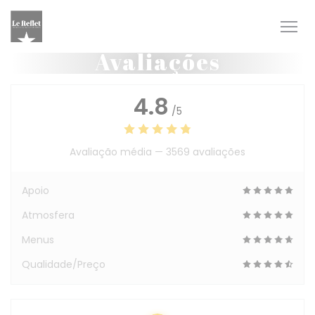
Painel de Gerenciamento de Cookies
Avaliações
4.8
/5
Avaliação média —
3569 avaliações
Apoio
Atmosfera
Menus
Qualidade/Preço