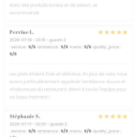
avec des produits locaux et de saison. Je
recommande
Perrine
L
2026-07-18
- 20:15 - guests 2
service
:
5
/5
ambience
:
5
/5
menu
:
5
/5
quality_price
:
5
/5
Les plats étaient frais et délicieux. En plus de cela, nous
avons particulièrement apprécié l'ambiance douce et
chaleureuse du restaurant. Merci à toute l'équipe pour
ce beau moment !
Stéphanie
S
2026-07-17
- 20:00 - guests 2
service
:
5
/5
ambience
:
5
/5
menu
:
5
/5
quality_price
: