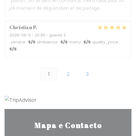
"patron", on se sent en confiance, très à l'aise pour un
joli moment de dégustation et de partage.
Christian
P
2026-06-11
- 20:00 - guests 2
service
:
5
/5
ambience
:
5
/5
menu
:
5
/5
quality_price
:
5
/5
1
2
3
Mapa e Contacto