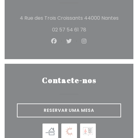
((abre 
4 Rue des Trois Croissants 44000 Nantes
02 57 54 61 78
Facebook ((abre numa nova j
Twitter ((abre numa nova
Instagram ((abre n
Contacte-nos
RESERVAR UMA MESA