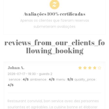
Avaliações 100% certificadas
Apenas os clientes que fizeram reservas
submeteram avaliações
reviews_from_our_clients_fo
llowing_booking
Johan
A
2026-07-17
- 19:30 - guests 2
service
:
4
/5
ambience
:
4
/5
menu
:
5
/5
quality_price
:
4
/5
Restaurant convivial, bon service avec des personnes
souriantes et agréables. La cuisine bonne et élaborer