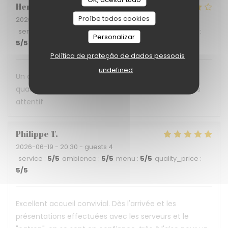
Hervé
P
Proíbe todos cookies
2026-06-30
- 12:30 - guests 3
service
:
5
/5
ambience
:
5
/5
menu
:
5
/5
quality_price
:
Personalizar
5
/5
Política de proteção de dados pessoais
undefined
Un déjeuner en terrasse ombragée, une cuisine de
qualité servie par une belle équipe et un patron très
attentif
Philippe
T
2026-06-19
- 20:30 - guests 4
service
:
5
/5
ambience
:
5
/5
menu
:
5
/5
quality_price
:
5
/5
Excellent accueil convivial. Dès l'arrivée et les
présentations effectuées avec les serveurs et le