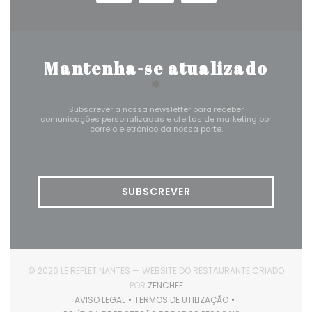
Mantenha-se atualizado
*
Subscrever a nossa newsletter para receber
comunicações personalizadas e ofertas de marketing por
correio eletrónico da nossa parte.
SUBSCREVER
© 2026 LE REFLET NANTES — WEBSITE DO RESTAURANTE CRIADO
((ABRE NUMA NOVA JANELA))
POR
ZENCHEF
AVISO LEGAL
TERMOS DE UTILIZAÇÃO
((ABRE NUMA NOVA JANELA))
((ABRE NUMA NOVA JANELA))