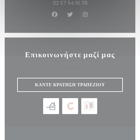
02 57 54 61 78
Facebook ((ανοίγει σε νέο παράθ
Twitter ((ανοίγει σε νέο πα
Instagram ((ανοίγει 
Επικοινωνήστε μαζί μας
ΚΆΝΤΕ ΚΡΆΤΗΣΗ ΤΡΑΠΕΖΙΟΎ