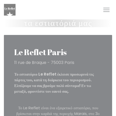
Πίνακας διαχείρισης "Μπισκότων" (Cookies)
τα εστιατόριά μας
Le Reflet Paris
11 rue de Braque - 75003 Paris
Το εστιατόριο Le Reflet έκλεισε προσωρινά τις
πόρτες του, κατά τη διάρκεια του περιορισμού.
Ελπίζουμε να σας βρούμε πολύ σύντομα! Εν τω
μεταξύ, φροντίστε τον εαυτό σας.
Το Le Reflet είναι ένα εξαιρετικό εστιατόριο, που
βρίσκεται στην καρδιά της περιοχής Marais, στο 3ο