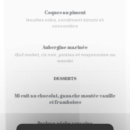
Coques au piment
Nouilles soba, condiment kimchi et
concombre
Aubergine marinée
Œuf mollet, riz noir, pickles et mayonnaise au
wasabi
DESSERTS
Mi cuit au chocolat, ganache montée vanille
et framboises
Pavlova pêche verveine