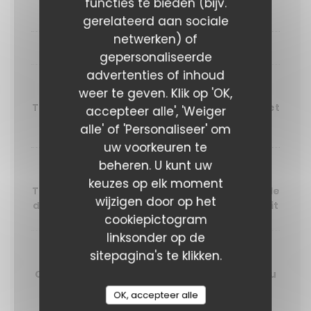
functies te bieden (bijv.
Betterave, shiso et riz vinaigré aux algues
gerelateerd aan sociale
netwerken) of
PLATS
gepersonaliseerde
advertenties of inhoud
Échine de porc
weer te geven. Klik op 'OK,
Tomates cerises rôties, freekeh aux herbes et
accepteer alle', 'Weiger
jus de viande
alle' of 'Personaliseer' om
uw voorkeuren te
beheren. U kunt uw
Poisson du jour
keuzes op elk moment
Tapenade noire, mini courgette grillée, salade
wijzigen door op het
d’herbes et sauce vierge tomate citron confit
cookiepictogram
linksonder op de
sitepagina's te klikken.
Aubergine marinée
Œuf mollet, riz noir, pickles et mayonnaise au
wasabi
OK, accepteer alle