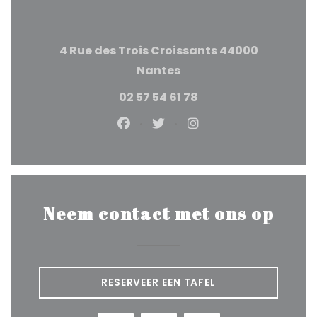
4 Rue des Trois Croissants 44000
((opent in een nieuw v
Nantes
02 57 54 61 78
Facebook ((opent in een nie
Twitter ((opent in een 
Instagram ((opent
Neem contact met ons op
RESERVEER EEN TAFEL