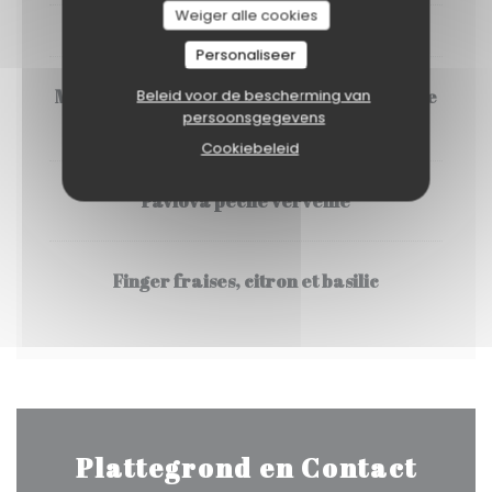
Weiger alle cookies
DESSERTS
Personaliseer
Mi cuit au chocolat, ganache montée vanille
Beleid voor de bescherming van
persoonsgegevens
et framboises
Cookiebeleid
Pavlova pêche verveine
Finger fraises, citron et basilic
Plattegrond en Contact