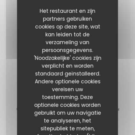
Het restaurant en zijn
Finger fraises, citron et basilic
partners gebruiken
cookies op deze site, wat
kan leiden tot de
Au dîner cette semaine...
verzameling van
Entrée + plat ou plat + dessert : 31 euros
persoonsgegevens.
Entrée + plat + dessert : 37 euros
'Noodzakelijke' cookies zijn
verplicht en worden
ENTRÉES
standaard geïnstalleerd.
Andere optionele cookies
Filet de canette, haricots verts, rhubarbe
vereisen uw
toestemming. Deze
optionele cookies worden
Crudo de poisson, eau de tomate, amandes
gebruikt om uw navigatie
et harissa à la fraise
te analyseren, het
sitepubliek te meten,