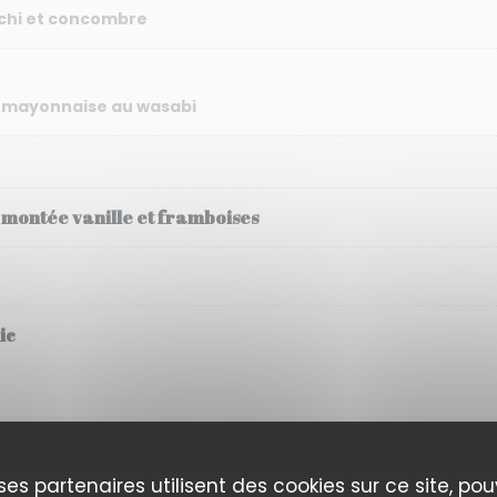
mchi et concombre
 et mayonnaise au wasabi
 montée vanille et framboises
ic
 : 31 euros
ros
ses partenaires utilisent des cookies sur ce site, po