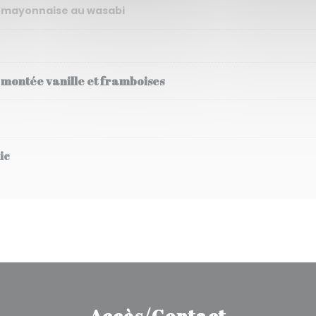
 et mayonnaise au wasabi
 montée vanille et framboises
ic
Accès/Contact