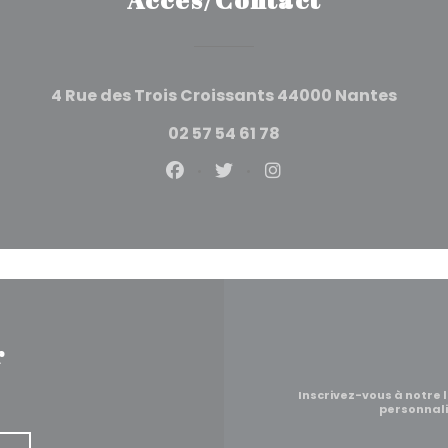
((ouvr
4 Rue des Trois Croissants 44000 Nantes
02 57 54 61 78
Facebook ((ouvre une nouvel
Twitter ((ouvre une nou
Instagram ((ouvre
r
Inscrivez-vous à notre 
personnali