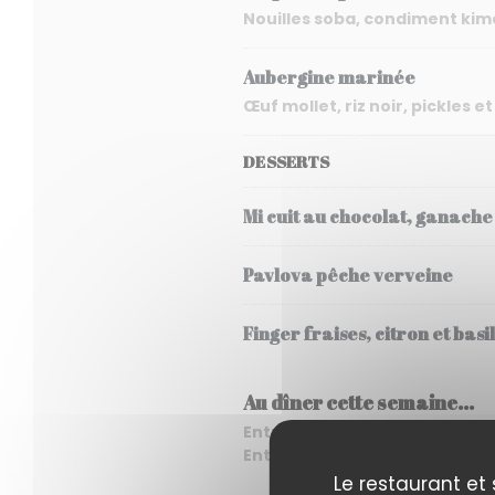
Nouilles soba, condiment ki
Aubergine marinée
Œuf mollet, riz noir, pickles
DESSERTS
Mi cuit au chocolat, ganache
Pavlova pêche verveine
Finger fraises, citron et basil
Au dîner cette semaine...
Entrée + plat ou plat + dessert
Entrée + plat + dessert : 37 eu
Le restaurant et 