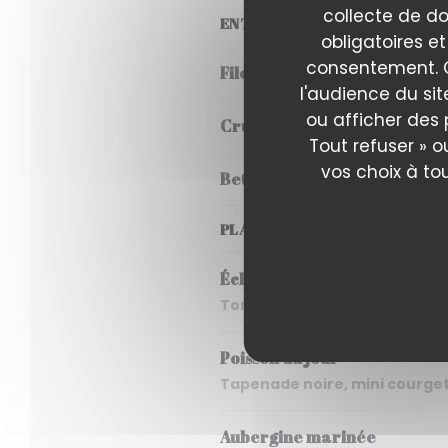
collecte de do
ENTRÉES
obligatoires et
consentement. C
Filet de canette, haricots ve
l'audience du sit
ou afficher des 
Crudo de poisson, eau de tom
Tout refuser » o
vos choix à to
Betterave, shiso et riz vinai
PLATS
Échine de porc
Tomates cerises rôties, freek
Poisson du jour
Tapenade noire, mini courgett
Aubergine marinée