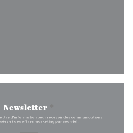
e une nouvelle fenêtre))
le fenêtre))
velle fenêtre))
 une nouvelle fenêtre))
Newsletter
*
lettre d'information pour recevoir des communications
sées et des offres marketing par courriel.