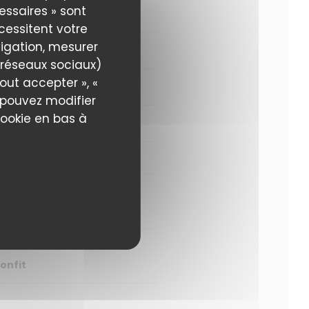
essaires » sont
écessitent votre
igation, mesurer
s réseaux sociaux)
out accepter », «
s pouvez modifier
cookie en bas à
onfit