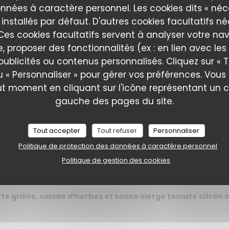
nnées à caractère personnel. Les cookies dits « néc
 installés par défaut. D'autres cookies facultatifs n
es cookies facultatifs servent à analyser votre nav
rts, rhubarbe
e, proposer des fonctionnalités (ex : en lien avec le
publicités ou contenus personnalisés. Cliquez sur « T
ate, amandes et harissa à la fraise
u « Personnaliser » pour gérer vos préférences. Vou
ut moment en cliquant sur l'icône représentant un 
gré aux algues
gauche des pages du site.
Tout accepter
Tout refuser
Personnaliser
Politique de protection des données à caractère personnel
eh aux herbes et jus de viande
Politique de gestion des cookies
e grillée, salade d’herbes et sauce vierge tomate citron c